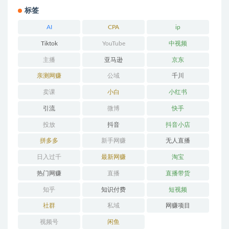
标签
AI
CPA
ip
Tiktok
YouTube
中视频
主播
亚马逊
京东
亲测网赚
公域
千川
卖课
小白
小红书
引流
微博
快手
投放
抖音
抖音小店
拼多多
新手网赚
无人直播
日入过千
最新网赚
淘宝
热门网赚
直播
直播带货
知乎
知识付费
短视频
社群
私域
网赚项目
视频号
闲鱼