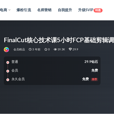
电商
爆粉引流
名师营销
自我提升
升级SVIP
特惠
FinalCut核心技术课5小时FCP基础
会员精品
3 年前
0
19.3K
29.9
普通
29.9钻石
会员
免费
永久会员
免费
推荐