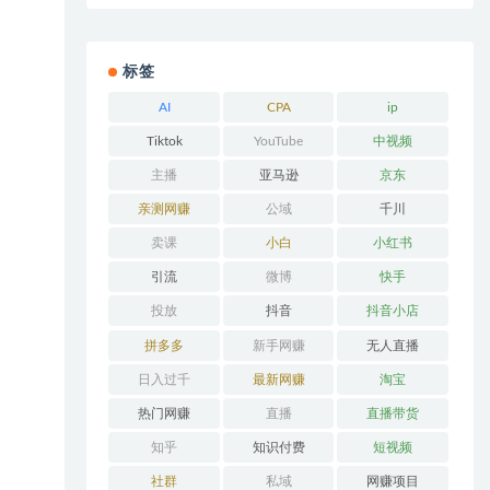
标签
AI
CPA
ip
Tiktok
YouTube
中视频
主播
亚马逊
京东
亲测网赚
公域
千川
卖课
小白
小红书
引流
微博
快手
投放
抖音
抖音小店
拼多多
新手网赚
无人直播
日入过千
最新网赚
淘宝
热门网赚
直播
直播带货
知乎
知识付费
短视频
社群
私域
网赚项目