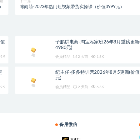
篇
下一篇
）
陈雨萌-2023年热门短视频带货实操课（价值3999元）
价值
子鹏讲电商-淘宝私家班26年8月重磅更新
4980元)
9.9
会员精品
2 天前
1.8K
更
纪主任-多多特训营2026年8月5更新(价值5
元)
9.9
会员精品
2 天前
6.3K
备用微信