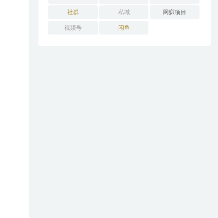
社群
私域
网赚项目
视频号
闲鱼