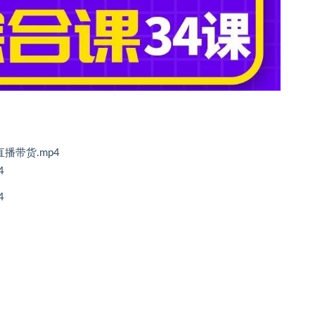
播带货.mp4
4
4