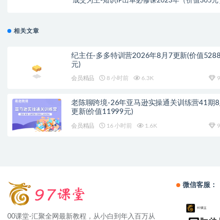
成交为王-知识IP出单必修课2023年（价值365元
相关文章
纪主任-多多特训营2026年8月7更新(价值528
元)
会员精品
8 小时前
6.3K
9
老陈聊跨境-26年亚马逊实操通关训练营41期
更新(价值11999元)
会员精品
16 小时前
1.6K
9
微信客服：
00课堂-汇聚全网最新教程，从小白到年入百万从