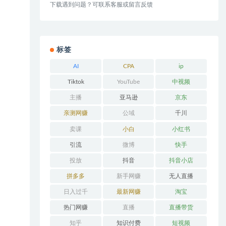
下载遇到问题？可联系客服或留言反馈
标签
AI
CPA
ip
Tiktok
YouTube
中视频
主播
亚马逊
京东
亲测网赚
公域
千川
卖课
小白
小红书
引流
微博
快手
投放
抖音
抖音小店
拼多多
新手网赚
无人直播
日入过千
最新网赚
淘宝
热门网赚
直播
直播带货
知乎
知识付费
短视频