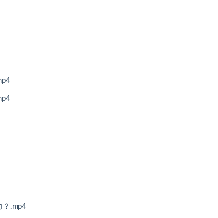
p4
p4
？.mp4