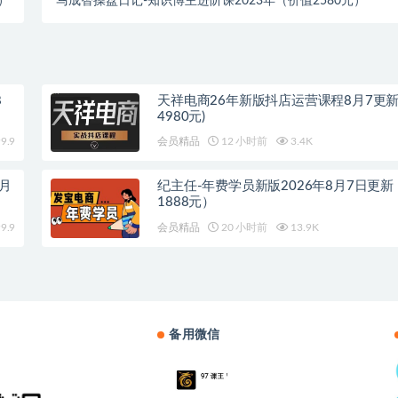
）
马成智操盘日记-知识博主进阶课2023年（价值2580元）
8
天祥电商26年新版抖店运营课程8月7更新
4980元)
9.9
会员精品
12 小时前
3.4K
8月
纪主任-年费学员新版2026年8月7日更
1888元）
9.9
会员精品
20 小时前
13.9K
备用微信