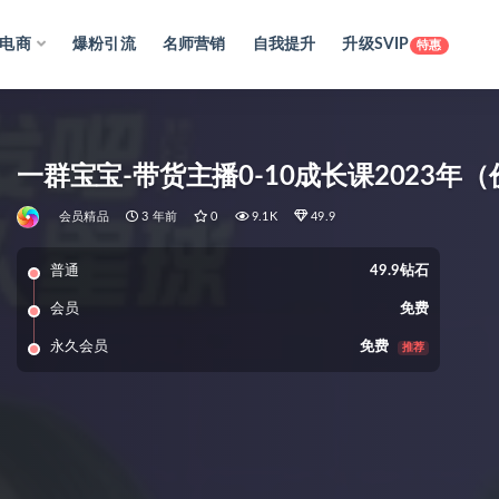
电商
爆粉引流
名师营销
自我提升
升级SVIP
特惠
一群宝宝-带货主播0-10成长课2023年
会员精品
3 年前
0
9.1K
49.9
普通
49.9钻石
会员
免费
永久会员
免费
推荐