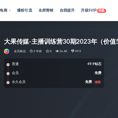
电商
爆粉引流
名师营销
自我提升
升级SVIP
特惠
大果传媒-主播训练营30期2023年（价值5
会员精品
3 年前
0
16.6K
49.9
普通
49.9钻石
会员
免费
永久会员
免费
推荐