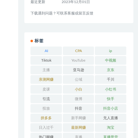
最近更新
2023年12月01日
下载遇到问题？可联系客服或留言反馈
标签
AI
CPA
ip
Tiktok
YouTube
中视频
主播
亚马逊
京东
亲测网赚
公域
千川
卖课
小白
小红书
引流
微博
快手
投放
抖音
抖音小店
拼多多
新手网赚
无人直播
日入过千
最新网赚
淘宝
热门网赚
直播
直播带货