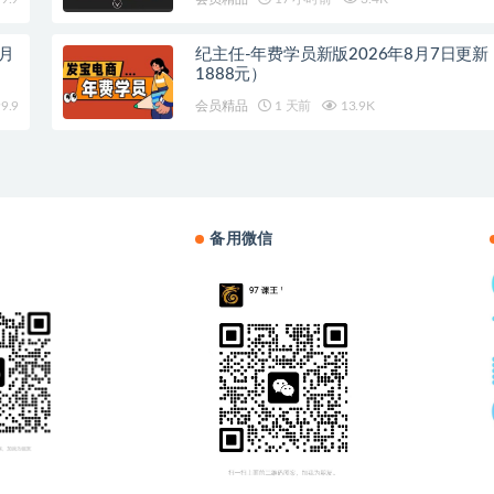
8月
纪主任-年费学员新版2026年8月7日更
1888元）
9.9
会员精品
1 天前
13.9K
备用微信