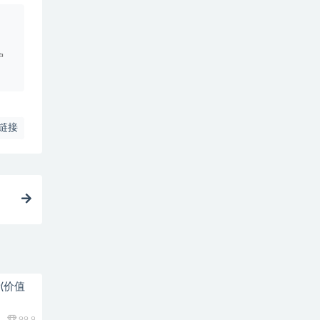
。
户
链接
(价值
99.9