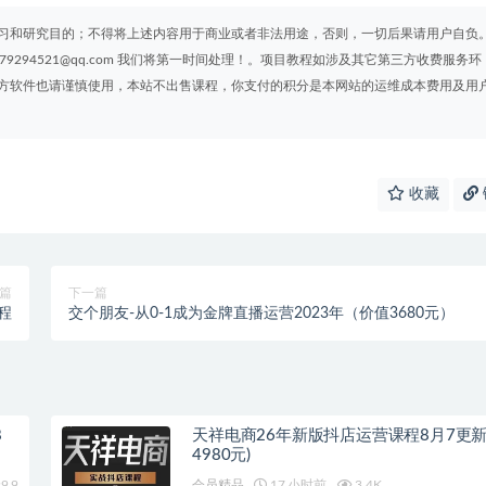
习和研究目的；不得将上述内容用于商业或者非法用途，否则，一切后果请用户自负
294521@qq.com 我们将第一时间处理！。项目教程如涉及其它第三方收费服务环
方软件也请谨慎使用，本站不出售课程，你支付的积分是本网站的运维成本费用及用
收藏
篇
下一篇
程
交个朋友-从0-1成为金牌直播运营2023年（价值3680元）
8
天祥电商26年新版抖店运营课程8月7更新
4980元)
9.9
会员精品
17 小时前
3.4K