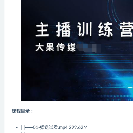
课程目录：
| ├──01-赠送试看.mp4 299.62M