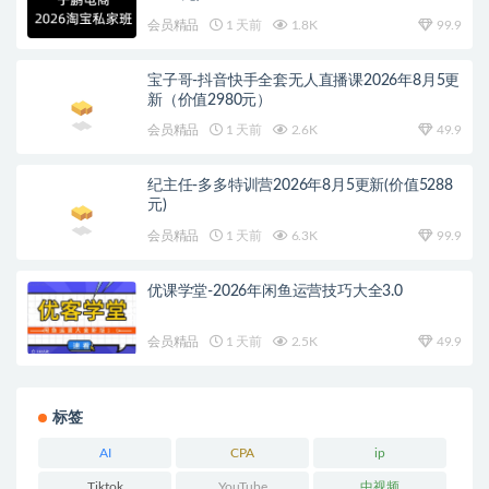
会员精品
1 天前
1.8K
99.9
宝子哥-抖音快手全套无人直播课2026年8月5更
新（价值2980元）
会员精品
1 天前
2.6K
49.9
纪主任-多多特训营2026年8月5更新(价值5288
元)
会员精品
1 天前
6.3K
99.9
优课学堂-2026年闲鱼运营技巧大全3.0
会员精品
1 天前
2.5K
49.9
标签
AI
CPA
ip
Tiktok
YouTube
中视频