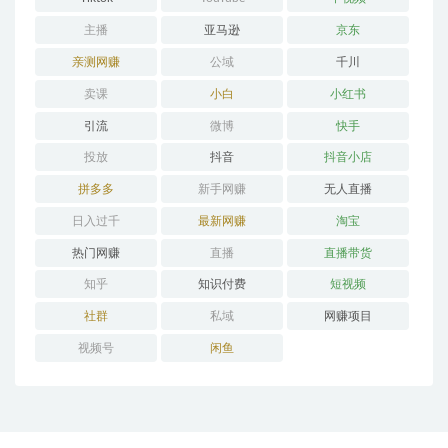
主播
亚马逊
京东
亲测网赚
公域
千川
卖课
小白
小红书
引流
微博
快手
投放
抖音
抖音小店
拼多多
新手网赚
无人直播
日入过千
最新网赚
淘宝
热门网赚
直播
直播带货
知乎
知识付费
短视频
社群
私域
网赚项目
视频号
闲鱼