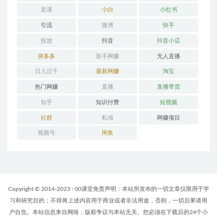
卖课
小白
小红书
引流
微博
快手
投放
抖音
抖音小店
拼多多
新手网赚
无人直播
日入过千
最新网赚
淘宝
热门网赚
直播
直播带货
知乎
知识付费
短视频
社群
私域
网赚项目
视频号
闲鱼
Copyright © 2014-2023 · 00课堂免责声明：本站所发布的一切文章仅限用于学
习和研究目的；不得将上述内容用于商业或者非法用途，否则，一切后果请用
户自负。本站信息来自网络，版权争议与本站无关。您必须在下载后的24个小