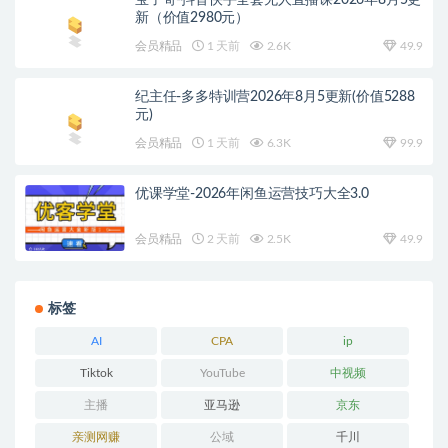
宝子哥-抖音快手全套无人直播课2026年8月5更
新（价值2980元）
会员精品
1 天前
2.6K
49.9
纪主任-多多特训营2026年8月5更新(价值5288
元)
会员精品
1 天前
6.3K
99.9
优课学堂-2026年闲鱼运营技巧大全3.0
会员精品
2 天前
2.5K
49.9
标签
AI
CPA
ip
Tiktok
YouTube
中视频
主播
亚马逊
京东
亲测网赚
公域
千川