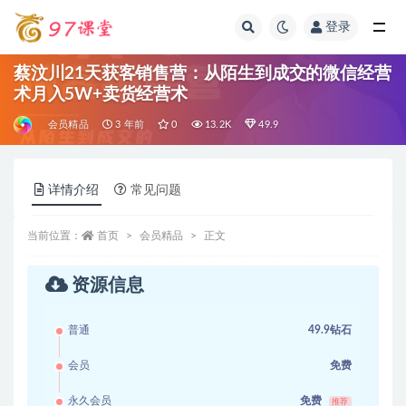
登录
全部
蔡汶川21天获客销售营：从陌生到成交的微信经营
术月入5W+卖货经营术
会员精品
3 年前
0
13.2K
49.9
详情介绍
常见问题
当前位置：
首页
会员精品
正文
资源信息
普通
49.9钻石
会员
免费
永久会员
免费
推荐