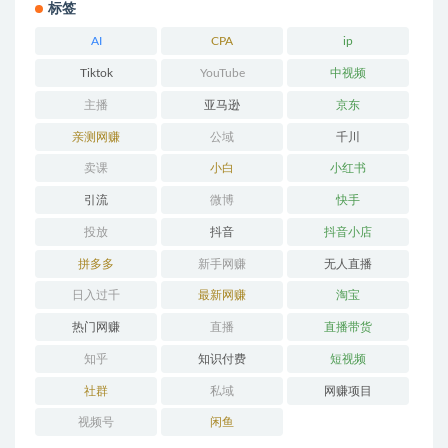
标签
AI
CPA
ip
Tiktok
YouTube
中视频
主播
亚马逊
京东
亲测网赚
公域
千川
卖课
小白
小红书
引流
微博
快手
投放
抖音
抖音小店
拼多多
新手网赚
无人直播
日入过千
最新网赚
淘宝
热门网赚
直播
直播带货
知乎
知识付费
短视频
社群
私域
网赚项目
视频号
闲鱼