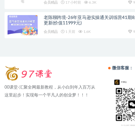
会员精品
17 小时前
6.3K
9
老陈聊跨境-26年亚马逊实操通关训练营41期
更新(价值11999元)
会员精品
1 天前
1.6K
9
微信客服：
00课堂-汇聚全网最新教程，从小白到年入百万从
这里起步！实现每一个平凡人的创业梦！！！