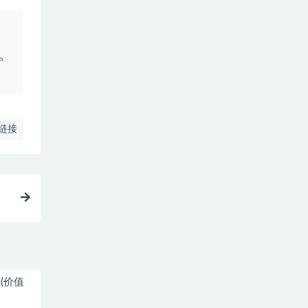
。
户
链接
(价值