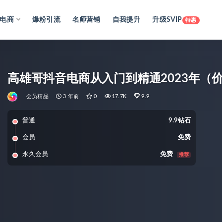
电商
爆粉引流
名师营销
自我提升
升级SVIP
特惠
高雄哥抖音电商从入门到精通2023年（价
会员精品
3 年前
0
17.7K
9.9
普通
9.9钻石
会员
免费
永久会员
免费
推荐