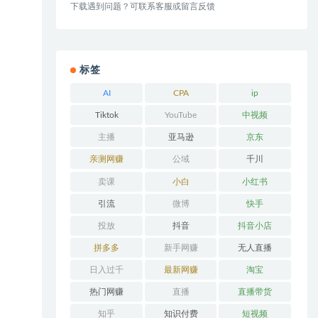
下载遇到问题？可联系客服或留言反馈
标签
AI
CPA
ip
Tiktok
YouTube
中视频
主播
亚马逊
京东
亲测网赚
公域
千川
卖课
小白
小红书
引流
微博
快手
投放
抖音
抖音小店
拼多多
新手网赚
无人直播
日入过千
最新网赚
淘宝
热门网赚
直播
直播带货
知乎
知识付费
短视频