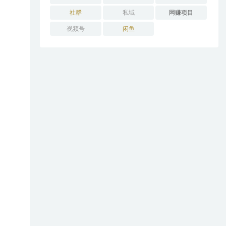
社群
私域
网赚项目
视频号
闲鱼