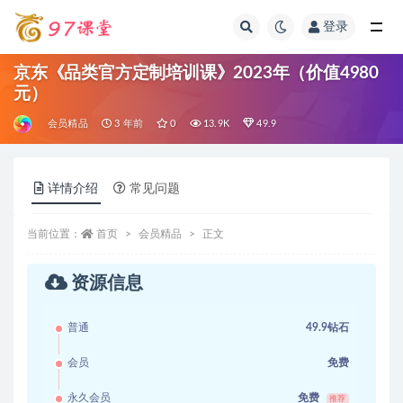
登录
全部
京东《品类官方定制培训课》2023年（价值4980
元）
会员精品
3 年前
0
13.9K
49.9
详情介绍
常见问题
当前位置：
首页
会员精品
正文
资源信息
普通
49.9钻石
会员
免费
永久会员
免费
推荐