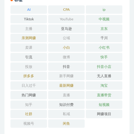
标签
AI
CPA
ip
Tiktok
YouTube
中视频
主播
亚马逊
京东
亲测网赚
公域
千川
卖课
小白
小红书
引流
微博
快手
投放
抖音
抖音小店
拼多多
新手网赚
无人直播
日入过千
最新网赚
淘宝
热门网赚
直播
直播带货
知乎
知识付费
短视频
社群
私域
网赚项目
视频号
闲鱼