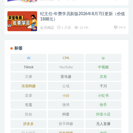
纪主任-年费学员新版2026年8月7日更新（价值
1888元）
会员精品
1 天前
13.9K
99.9
标签
AI
CPA
ip
Tiktok
YouTube
中视频
主播
亚马逊
京东
亲测网赚
公域
千川
卖课
小白
小红书
引流
微博
快手
投放
抖音
抖音小店
拼多多
新手网赚
无人直播