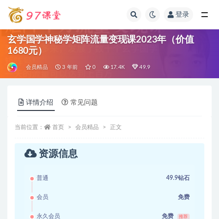
登录
全部
玄学国学神秘学矩阵流量变现课2023年（价值
1680元）
会员精品
3 年前
0
17.4K
49.9
详情介绍
常见问题
当前位置：
首页
会员精品
正文
资源信息
普通
49.9钻石
会员
免费
永久会员
免费
推荐