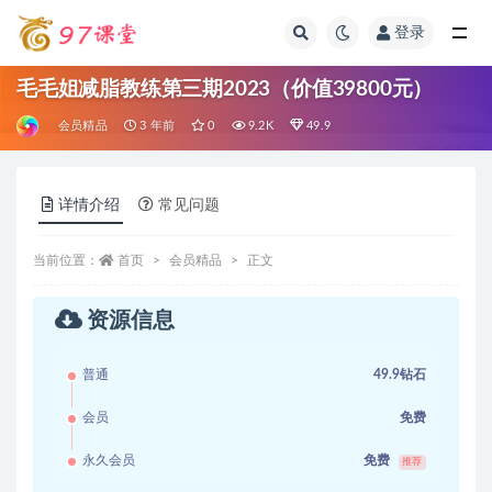
登录
全部
毛毛姐减脂教练第三期2023（价值39800元）
会员精品
3 年前
0
9.2K
49.9
详情介绍
常见问题
当前位置：
首页
会员精品
正文
资源信息
普通
49.9钻石
会员
免费
永久会员
免费
推荐