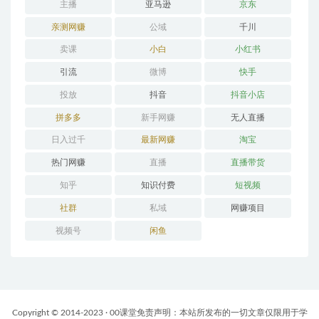
主播
亚马逊
京东
亲测网赚
公域
千川
卖课
小白
小红书
引流
微博
快手
投放
抖音
抖音小店
拼多多
新手网赚
无人直播
日入过千
最新网赚
淘宝
热门网赚
直播
直播带货
知乎
知识付费
短视频
社群
私域
网赚项目
视频号
闲鱼
Copyright © 2014-2023 · 00课堂免责声明：本站所发布的一切文章仅限用于学