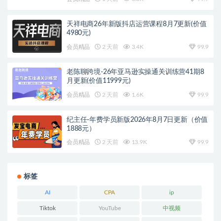
天祥电商26年新版抖店运营课程8月7更新(价值
4980元)
会员精品
2 天前
3.4K
99.9
老陈聊跨境-26年亚马逊实操通关训练营41期8
月更新(价值11999元)
会员精品
2 天前
1.6K
99.9
纪主任-年费学员新版2026年8月7日更新（价值
1888元）
会员精品
2 天前
13.9K
99.9
标签
AI
CPA
ip
Tiktok
YouTube
中视频