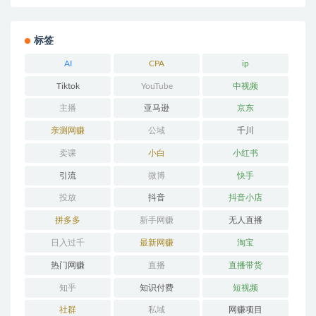
标签
AI
CPA
ip
Tiktok
YouTube
中视频
主播
亚马逊
京东
亲测网赚
公域
千川
卖课
小白
小红书
引流
微博
快手
投放
抖音
抖音小店
拼多多
新手网赚
无人直播
日入过千
最新网赚
淘宝
热门网赚
直播
直播带货
知乎
知识付费
短视频
社群
私域
网赚项目