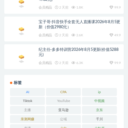
会员精品
2 天前
1.8K
99.9
宝子哥-抖音快手全套无人直播课2026年8月5更
新（价值2980元）
会员精品
2 天前
2.6K
49.9
纪主任-多多特训营2026年8月5更新(价值5288
元)
会员精品
2 天前
6.3K
99.9
标签
AI
CPA
ip
Tiktok
YouTube
中视频
主播
亚马逊
京东
亲测网赚
公域
千川