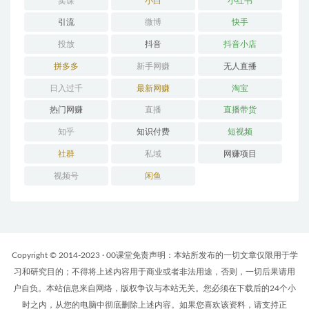
卖课
小白
小红书
引流
微博
快手
投放
抖音
抖音小店
拼多多
新手网赚
无人直播
日入过千
最新网赚
淘宝
热门网赚
直播
直播带货
知乎
知识付费
短视频
社群
私域
网赚项目
视频号
闲鱼
Copyright © 2014-2023 · 00课堂免责声明：本站所发布的一切文章仅限用于学
习和研究目的；不得将上述内容用于商业或者非法用途，否则，一切后果请用
户自负。本站信息来自网络，版权争议与本站无关。您必须在下载后的24个小
时之内，从您的电脑中彻底删除上述内容。如果您喜欢该资料，请支持正