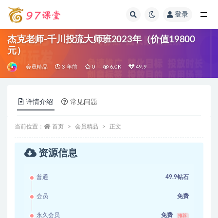
登录
全部
杰克老师-千川投流大师班2023年（价值19800
元）
会员精品
3 年前
0
6.0K
49.9
详情介绍
常见问题
当前位置：
首页
会员精品
正文
资源信息
普通
49.9钻石
会员
免费
永久会员
免费
推荐