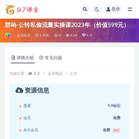
登录
全部
群响-公转私偷流量实操课2023年（价值599元）
会员精品
3 年前
0
6.5K
9.9
详情介绍
常见问题
当前位置：
首页
会员精品
正文
资源信息
普通
9.9钻石
会员
免费
永久会员
免费
推荐