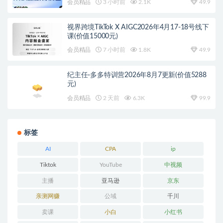
会员精品
3 小时前
2.1K
49.9
视界跨境TikTok X AIGC2026年4月17-18号线下
课(价值15000元)
会员精品
7 小时前
1.8K
49.9
纪主任-多多特训营2026年8月7更新(价值5288
元)
会员精品
2 天前
6.3K
99.9
标签
AI
CPA
ip
Tiktok
YouTube
中视频
主播
亚马逊
京东
亲测网赚
公域
千川
卖课
小白
小红书