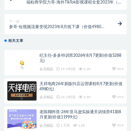
福粒商学院力哥-海外TikTok影视课程全套2023年（价
值3980元）
下一篇
参哥-短视频流量变现2023年8月线下课（价值4980
元）
相关文章
纪主任-多多特训营2026年8月7更新(价值5288
元)
会员精品
19 小时前
6.3K
99.9
天祥电商26年新版抖店运营课程8月7更新(价值
4980元)
会员精品
24 小时前
3.4K
99.9
老陈聊跨境-26年亚马逊实操通关训练营41期8
月更新(价值11999元)
会员精品
1 天前
1.6K
99.9