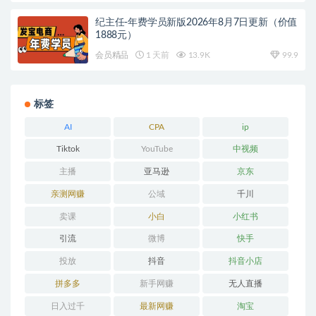
纪主任-年费学员新版2026年8月7日更新（价值
1888元）
会员精品
1 天前
13.9K
99.9
标签
AI
CPA
ip
Tiktok
YouTube
中视频
主播
亚马逊
京东
亲测网赚
公域
千川
卖课
小白
小红书
引流
微博
快手
投放
抖音
抖音小店
拼多多
新手网赚
无人直播
日入过千
最新网赚
淘宝