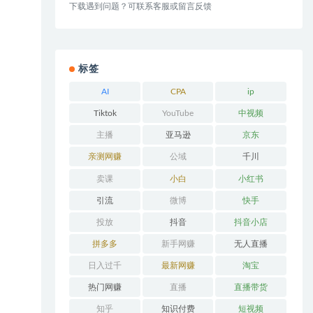
下载遇到问题？可联系客服或留言反馈
标签
AI
CPA
ip
Tiktok
YouTube
中视频
主播
亚马逊
京东
亲测网赚
公域
千川
卖课
小白
小红书
引流
微博
快手
投放
抖音
抖音小店
拼多多
新手网赚
无人直播
日入过千
最新网赚
淘宝
热门网赚
直播
直播带货
知乎
知识付费
短视频