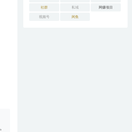
社群
私域
网赚项目
视频号
闲鱼
。
户