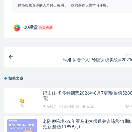
网络搜集资源的人力付出费用，下载的课程仅供学习使用。
00课堂
永久会员
上一
琳姐-抖音个人IP创富系统实战课2023
相关文章
纪主任-多多特训营2026年8月7更新(价值528
元)
会员精品
24 小时前
6.3K
9
老陈聊跨境-26年亚马逊实操通关训练营41期
更新(价值11999元)