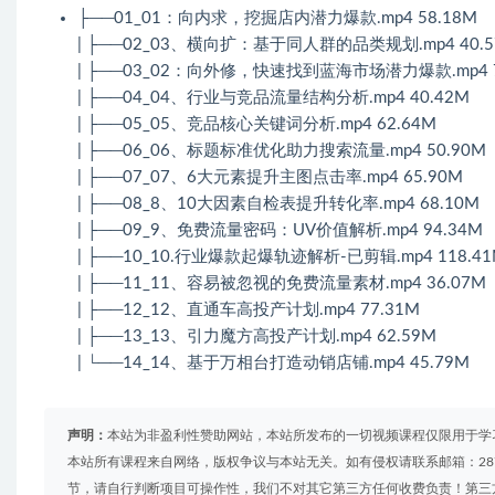
├──01_01：向内求，挖掘店内潜力爆款.mp4 58.18M
| ├──02_03、横向扩：基于同人群的品类规划.mp4 40.5
| ├──03_02：向外修，快速找到蓝海市场潜力爆款.mp4 7
| ├──04_04、行业与竞品流量结构分析.mp4 40.42M
| ├──05_05、竞品核心关键词分析.mp4 62.64M
| ├──06_06、标题标准优化助力搜索流量.mp4 50.90M
| ├──07_07、6大元素提升主图点击率.mp4 65.90M
| ├──08_8、10大因素自检表提升转化率.mp4 68.10M
| ├──09_9、免费流量密码：UV价值解析.mp4 94.34M
| ├──10_10.行业爆款起爆轨迹解析-已剪辑.mp4 118.4
| ├──11_11、容易被忽视的免费流量素材.mp4 36.07M
| ├──12_12、直通车高投产计划.mp4 77.31M
| ├──13_13、引力魔方高投产计划.mp4 62.59M
| └──14_14、基于万相台打造动销店铺.mp4 45.79M
声明：
本站为非盈利性赞助网站，本站所发布的一切视频课程仅限用于学
本站所有课程来自网络，版权争议与本站无关。如有侵权请联系邮箱：2879
节，请自行判断项目可操作性，我们不对其它第三方任何收费负责！第三