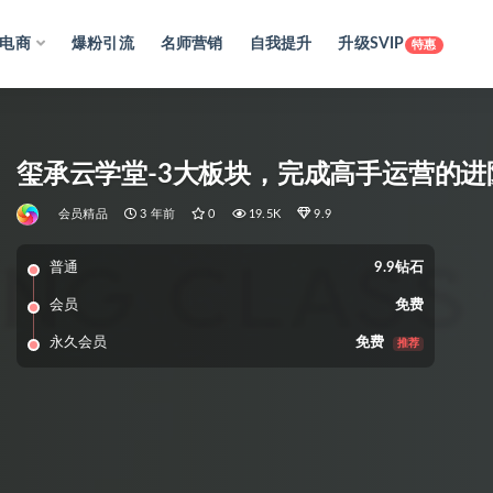
电商
爆粉引流
名师营销
自我提升
升级SVIP
特惠
玺承云学堂-3大板块，完成高手运营的进阶之
会员精品
3 年前
0
19.5K
9.9
普通
9.9钻石
会员
免费
永久会员
免费
推荐