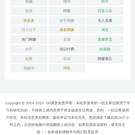
引流
微博
快手
投放
抖音
抖音小店
拼多多
新手网赚
无人直播
日入过千
最新网赚
淘宝
热门网赚
直播
直播带货
知乎
知识付费
短视频
社群
私域
网赚项目
视频号
闲鱼
Copyright © 2014-2023 · 00课堂免责声明：本站所发布的一切文章仅限用于学
习和研究目的；不得将上述内容用于商业或者非法用途，否则，一切后果请用
户自负。本站信息来自网络，版权争议与本站无关。您必须在下载后的24个小
时之内，从您的电脑中彻底删除上述内容。如果您喜欢该资料，请支持正
版！！如有侵权请邮件与我们联系处理