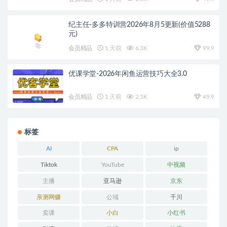
纪主任-多多特训营2026年8月5更新(价值5288
元)
会员精品
1 天前
6.3K
99.9
优课学堂-2026年闲鱼运营技巧大全3.0
会员精品
1 天前
2.5K
49.9
标签
AI
CPA
ip
Tiktok
YouTube
中视频
主播
亚马逊
京东
亲测网赚
公域
千川
卖课
小白
小红书