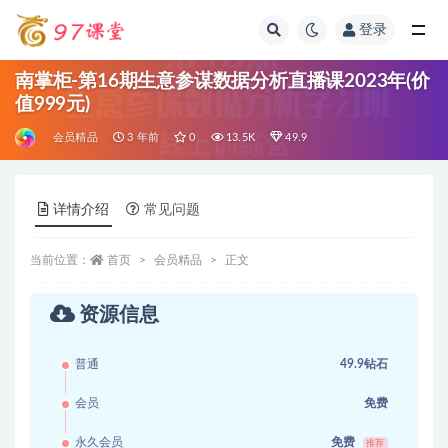
登录
全部
南掌柜-第16期生意参谋数据分析直播课2023年(价
值999元)
会员精品
3 年前
0
13.5K
49.9
详情介绍
常见问题
当前位置：
首页
会员精品
正文
资源信息
普通
49.9钻石
会员
免费
永久会员
免费
推荐