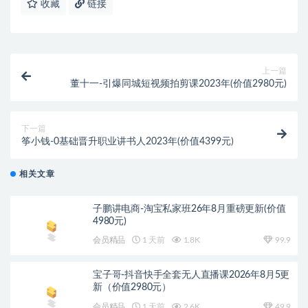
收藏
链接
上一篇
董十一-引爆同城短视频拍剪课2023年(价值2980元)
下一篇
筝小钱-0基础晋升职业讲书人2023年(价值4399元)
相关文章
子鹏讲电商-淘宝私家班26年8月重磅更新(价值
4980元)
会员精品
1 天前
1.8K
99.9
宝子哥-抖音快手全套无人直播课2026年8月5更
新（价值2980元）
会员精品
1 天前
2.6K
49.9