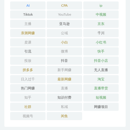
AI
CPA
ip
Tiktok
YouTube
中视频
主播
亚马逊
京东
亲测网赚
公域
千川
卖课
小白
小红书
引流
微博
快手
投放
抖音
抖音小店
拼多多
新手网赚
无人直播
日入过千
最新网赚
淘宝
热门网赚
直播
直播带货
知乎
知识付费
短视频
社群
私域
网赚项目
视频号
闲鱼