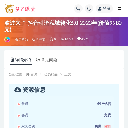
登录
全部
波波来了-抖音引流私域转化6.0|2023年(价值9980
元)
会员精品
3 年前
0
18.5K
49.9
详情介绍
常见问题
当前位置：
首页
会员精品
正文
资源信息
普通
49.9钻石
会员
免费
永久会员
免费
推荐