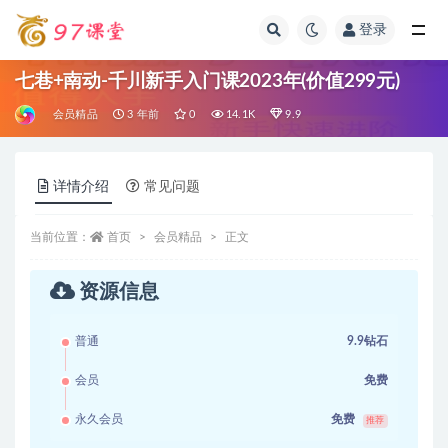
登录
全部
七巷+南动-千川新手入门课2023年(价值299元)
会员精品
3 年前
0
14.1K
9.9
详情介绍
常见问题
当前位置：
首页
会员精品
正文
资源信息
普通
9.9钻石
会员
免费
永久会员
免费
推荐