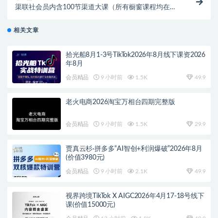
渠联社会员内含100节渠道大课（所有橱窗课程均在
内）
相关文章
拾光船8月1-3号TikTok2026年8月线下课资2026
年8月
会员精品
9 小时前
1.5K
49.9
老火电商2026淘宝万相台四期完整版
会员精品
9 小时前
1.5K
29.9
贾真云杉·拼多多“AI智创+利润爆破”2026年8月
(价值3980元)
会员精品
9 小时前
2.1K
49.9
视界跨境TikTok X AIGC2026年4月17-18号线下
课(价值15000元)