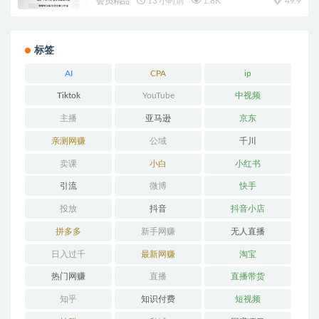
会员精品
13 小时前
1.8K
49.9
标签
AI
CPA
ip
Tiktok
YouTube
中视频
主播
亚马逊
京东
亲测网赚
公域
千川
卖课
小白
小红书
引流
微博
快手
投放
抖音
抖音小店
拼多多
新手网赚
无人直播
日入过千
最新网赚
淘宝
热门网赚
直播
直播带货
知乎
知识付费
短视频