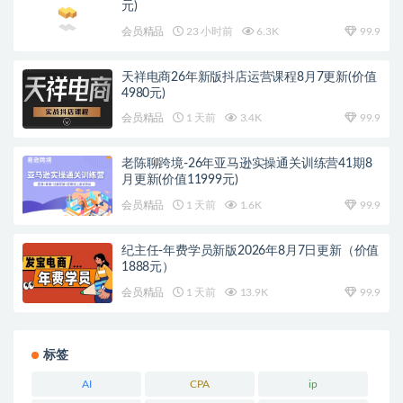
元)
会员精品
23 小时前
6.3K
99.9
天祥电商26年新版抖店运营课程8月7更新(价值
4980元)
会员精品
1 天前
3.4K
99.9
老陈聊跨境-26年亚马逊实操通关训练营41期8
月更新(价值11999元)
会员精品
1 天前
1.6K
99.9
纪主任-年费学员新版2026年8月7日更新（价值
1888元）
会员精品
1 天前
13.9K
99.9
标签
AI
CPA
ip