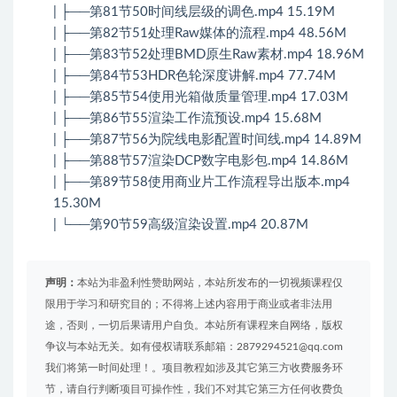
| ├──第81节50时间线层级的调色.mp4 15.19M
| ├──第82节51处理Raw媒体的流程.mp4 48.56M
| ├──第83节52处理BMD原生Raw素材.mp4 18.96M
| ├──第84节53HDR色轮深度讲解.mp4 77.74M
| ├──第85节54使用光箱做质量管理.mp4 17.03M
| ├──第86节55渲染工作流预设.mp4 15.68M
| ├──第87节56为院线电影配置时间线.mp4 14.89M
| ├──第88节57渲染DCP数字电影包.mp4 14.86M
| ├──第89节58使用商业片工作流程导出版本.mp4
15.30M
| └──第90节59高级渲染设置.mp4 20.87M
声明：
本站为非盈利性赞助网站，本站所发布的一切视频课程仅
限用于学习和研究目的；不得将上述内容用于商业或者非法用
途，否则，一切后果请用户自负。本站所有课程来自网络，版权
争议与本站无关。如有侵权请联系邮箱：2879294521@qq.com
我们将第一时间处理！。项目教程如涉及其它第三方收费服务环
节，请自行判断项目可操作性，我们不对其它第三方任何收费负