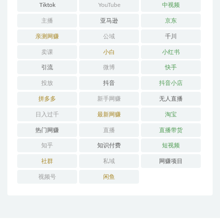
Tiktok
YouTube
中视频
主播
亚马逊
京东
亲测网赚
公域
千川
卖课
小白
小红书
引流
微博
快手
投放
抖音
抖音小店
拼多多
新手网赚
无人直播
日入过千
最新网赚
淘宝
热门网赚
直播
直播带货
知乎
知识付费
短视频
社群
私域
网赚项目
视频号
闲鱼