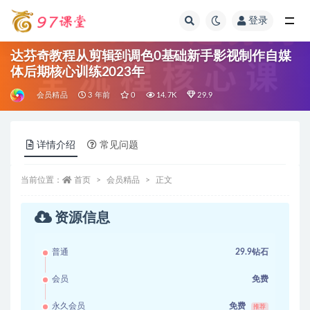
登录
全部
达芬奇教程从剪辑到调色0基础新手影视制作自媒
体后期核心训练2023年
会员精品
3 年前
0
14.7K
29.9
详情介绍
常见问题
当前位置：
首页
会员精品
正文
资源信息
普通
29.9钻石
会员
免费
永久会员
免费
推荐