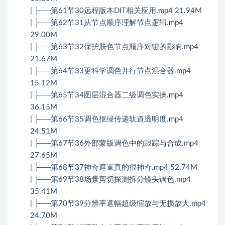
| ├──第61节30远程版本DIT相关应用.mp4 21.94M
| ├──第62节31从节点顺序理解节点逻辑.mp4
29.00M
| ├──第63节32保护肤色节点顺序对键的影响.mp4
21.67M
| ├──第64节33更科学调色并行节点混合器.mp4
15.12M
| ├──第65节34图层混合器二级调色实操.mp4
36.15M
| ├──第66节35调色抠绿传递轨道透明度.mp4
24.51M
| ├──第67节36外部蒙版调色中的跟踪与合成.mp4
27.65M
| ├──第68节37神奇遮罩真的很神奇.mp4 52.74M
| ├──第69节38场景剪切探测拆分镜头调色.mp4
35.41M
| ├──第70节39分辨率遮幅超级缩放与无损放大.mp4
24.70M