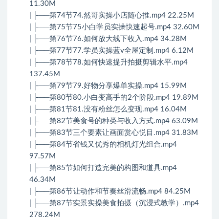
11.30M
| ├──第74节74.然哥实操小店随心推.mp4 22.25M
| ├──第75节75小白学员实操快速起号.mp4 32.60M
| ├──第76节76.如何放大线下收入.mp4 34.28M
| ├──第77节77.学员实操蓝v全屋定制.mp4 6.12M
| ├──第78节78.如何快速提升拍摄剪辑水平.mp4
137.45M
| ├──第79节79.好物分享爆单实操.mp4 15.99M
| ├──第80节80.小白变高手的2个阶段.mp4 19.89M
| ├──第81节81.没有粉丝怎么变现.mp4 16.04M
| ├──第82节美食号的种类与收入方式.mp4 63.09M
| ├──第83节三个要素让画面赏心悦目.mp4 31.83M
| ├──第84节省钱又优秀的相机灯光组合.mp4
97.57M
| ├──第85节如何打造完美的构图和道具.mp4
46.34M
| ├──第86节让动作和节奏丝滑流畅.mp4 84.25M
| ├──第87节实景实操美食拍摄（沉浸式教学）.mp4
278.24M