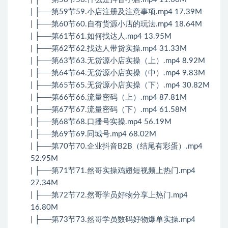
| ├──第59节59.小店注册及注意事项.mp4 17.39M
| ├──第60节60.自有货源小店的玩法.mp4 18.64M
| ├──第61节61.如何找达人.mp4 13.95M
| ├──第62节62.找达人带货实操.mp4 31.33M
| ├──第63节63.无货源小店实操（上）.mp4 8.92M
| ├──第64节64.无货源小店实操（中）.mp4 9.83M
| ├──第65节65.无货源小店实操（下）.mp4 30.82M
| ├──第66节66.流量密码（上）.mp4 87.81M
| ├──第67节67.流量密码（下）.mp4 61.58M
| ├──第68节68.口播号实操.mp4 56.19M
| ├──第69节69.同城号.mp4 68.02M
| ├──第70节70.企业抖音B2B（结尾有彩蛋）.mp4
52.95M
| ├──第71节71.然哥实操鸡翅短视频上热门.mp4
27.34M
| ├──第72节72.然哥学员好物分享上热门.mp4
16.80M
| ├──第73节73.然哥学员数码好物爆单实操.mp4