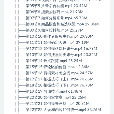
| ├──第05节5.抖音后台功能.mp4 20.42M
| ├──第06节6.搜索的技巧.mp4 21.93M
| ├──第07节7.如何分析账号.mp4 65.73M
| ├──第08节8.商品橱窗和精选联盟.mp4 19.36M
| ├──第09节9.如何投抖加.mp4 25.27M
| ├──第10节10.创作者服务中心.mp4 29.30M
| ├──第11节11.如何确定人设.mp4 39.19M
| ├──第12节12.如何模仿对标账号.mp4 16.79M
| ├──第13节13.如何搜索同类账号.mp4 23.34M
| ├──第14节14.热点跟随.mp4 25.24M
| ├──第15节15.评论区的价值.mp4 12.84M
| ├──第16节16.剪辑素材怎么找.mp4 24.57M
| ├──第17节17.拍摄技巧（上）.mp4 70.65M
| ├──第18节18.拍摄技巧（下）.mp4 76.73M
| ├──第19节19.剪辑技巧.mp4 61.48M
| ├──第20节20.如何写文案.mp4 22.25M
| ├──第21节21.如何提升画质.mp4 20.31M
| ├──第22节22.人设和内容如何统一.mp4 33.76M