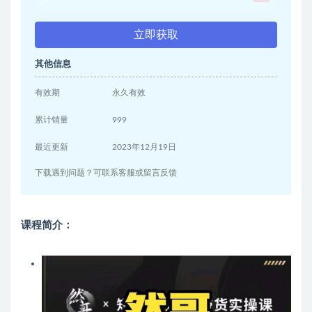
立即获取
其他信息
有效期
永久有效
累计销量
999
最近更新
2023年12月19日
下载遇到问题？可联系客服或留言反馈
课程简介：