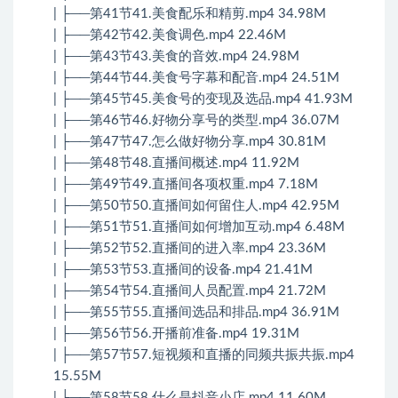
| ├──第41节41.美食配乐和精剪.mp4 34.98M
| ├──第42节42.美食调色.mp4 22.46M
| ├──第43节43.美食的音效.mp4 24.98M
| ├──第44节44.美食号字幕和配音.mp4 24.51M
| ├──第45节45.美食号的变现及选品.mp4 41.93M
| ├──第46节46.好物分享号的类型.mp4 36.07M
| ├──第47节47.怎么做好物分享.mp4 30.81M
| ├──第48节48.直播间概述.mp4 11.92M
| ├──第49节49.直播间各项权重.mp4 7.18M
| ├──第50节50.直播间如何留住人.mp4 42.95M
| ├──第51节51.直播间如何增加互动.mp4 6.48M
| ├──第52节52.直播间的进入率.mp4 23.36M
| ├──第53节53.直播间的设备.mp4 21.41M
| ├──第54节54.直播间人员配置.mp4 21.72M
| ├──第55节55.直播间选品和排品.mp4 36.91M
| ├──第56节56.开播前准备.mp4 19.31M
| ├──第57节57.短视频和直播的同频共振共振.mp4
15.55M
| ├──第58节58.什么是抖音小店.mp4 11.60M