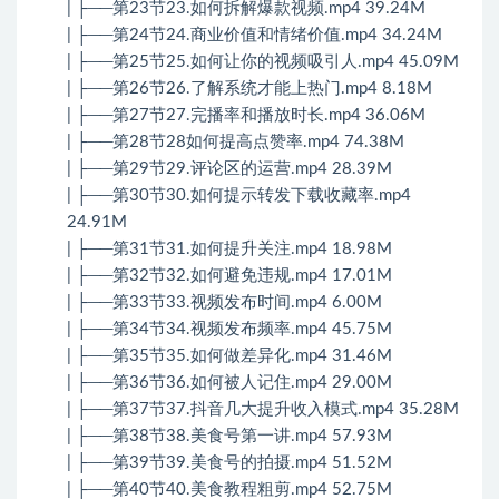
| ├──第23节23.如何拆解爆款视频.mp4 39.24M
| ├──第24节24.商业价值和情绪价值.mp4 34.24M
| ├──第25节25.如何让你的视频吸引人.mp4 45.09M
| ├──第26节26.了解系统才能上热门.mp4 8.18M
| ├──第27节27.完播率和播放时长.mp4 36.06M
| ├──第28节28如何提高点赞率.mp4 74.38M
| ├──第29节29.评论区的运营.mp4 28.39M
| ├──第30节30.如何提示转发下载收藏率.mp4
24.91M
| ├──第31节31.如何提升关注.mp4 18.98M
| ├──第32节32.如何避免违规.mp4 17.01M
| ├──第33节33.视频发布时间.mp4 6.00M
| ├──第34节34.视频发布频率.mp4 45.75M
| ├──第35节35.如何做差异化.mp4 31.46M
| ├──第36节36.如何被人记住.mp4 29.00M
| ├──第37节37.抖音几大提升收入模式.mp4 35.28M
| ├──第38节38.美食号第一讲.mp4 57.93M
| ├──第39节39.美食号的拍摄.mp4 51.52M
| ├──第40节40.美食教程粗剪.mp4 52.75M