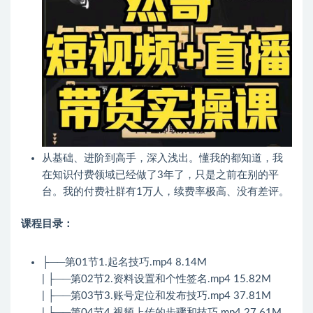
从基础、进阶到高手，深入浅出。懂我的都知道，我
在知识付费领域已经做了3年了，只是之前在别的平
台。我的付费社群有1万人，续费率极高、没有差评。
课程目录：
├──第01节1.起名技巧.mp4 8.14M
| ├──第02节2.资料设置和个性签名.mp4 15.82M
| ├──第03节3.账号定位和发布技巧.mp4 37.81M
| ├──第04节4.视频上传的步骤和技巧.mp4 27.61M