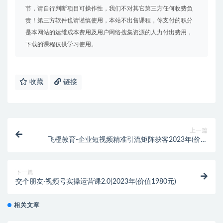
节，请自行判断项目可操作性，我们不对其它第三方任何收费负
责！第三方软件也请谨慎使用，本站不出售课程，你支付的积分
是本网站的运维成本费用及用户网络搜集资源的人力付出费用，
下载的课程仅供学习使用。
收藏
链接
上一篇
飞橙教育-企业短视频精准引流矩阵获客2023年(价值
199元)
下一篇
交个朋友·视频号实操运营课2.0|2023年(价值1980元)
相关文章