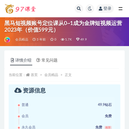
登录
全部
黑马短视频账号定位课从0~1成为金牌短视频运营
2023年（价值599元）
会员精品
3 年前
0
5.7K
49.9
详情介绍
常见问题
当前位置：
首页
会员精品
正文
资源信息
普通
49.9钻石
会员
免费
永久会员
免费
推荐