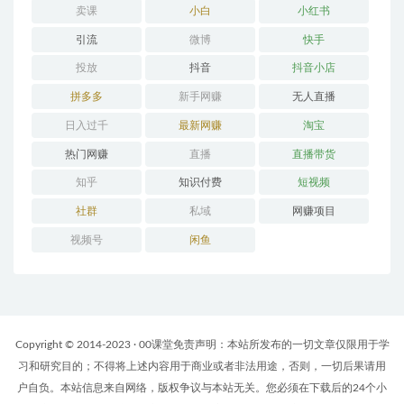
卖课
小白
小红书
引流
微博
快手
投放
抖音
抖音小店
拼多多
新手网赚
无人直播
日入过千
最新网赚
淘宝
热门网赚
直播
直播带货
知乎
知识付费
短视频
社群
私域
网赚项目
视频号
闲鱼
Copyright © 2014-2023 · 00课堂免责声明：本站所发布的一切文章仅限用于学
习和研究目的；不得将上述内容用于商业或者非法用途，否则，一切后果请用
户自负。本站信息来自网络，版权争议与本站无关。您必须在下载后的24个小