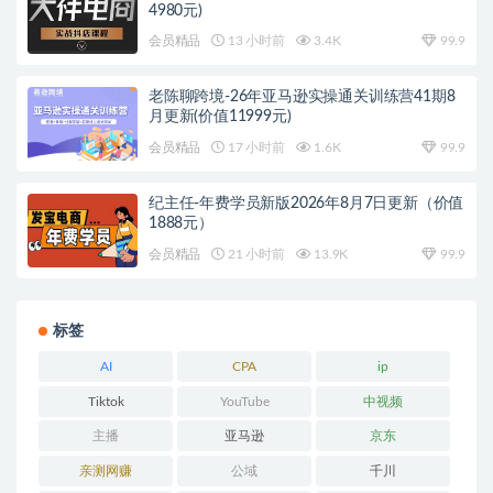
4980元)
会员精品
13 小时前
3.4K
99.9
老陈聊跨境-26年亚马逊实操通关训练营41期8
月更新(价值11999元)
会员精品
17 小时前
1.6K
99.9
纪主任-年费学员新版2026年8月7日更新（价值
1888元）
会员精品
21 小时前
13.9K
99.9
标签
AI
CPA
ip
Tiktok
YouTube
中视频
主播
亚马逊
京东
亲测网赚
公域
千川