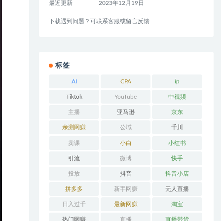
最近更新
2023年12月19日
下载遇到问题？可联系客服或留言反馈
标签
AI
CPA
ip
Tiktok
YouTube
中视频
主播
亚马逊
京东
亲测网赚
公域
千川
卖课
小白
小红书
引流
微博
快手
投放
抖音
抖音小店
拼多多
新手网赚
无人直播
日入过千
最新网赚
淘宝
热门网赚
直播
直播带货