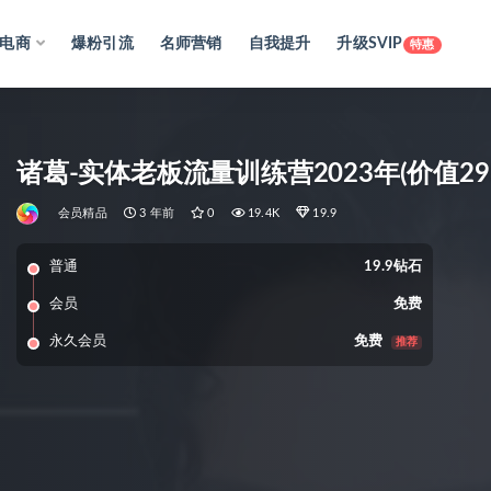
电商
爆粉引流
名师营销
自我提升
升级SVIP
特惠
诸葛-实体老板流量训练营2023年(价值29
会员精品
3 年前
0
19.4K
19.9
普通
19.9钻石
会员
免费
永久会员
免费
推荐