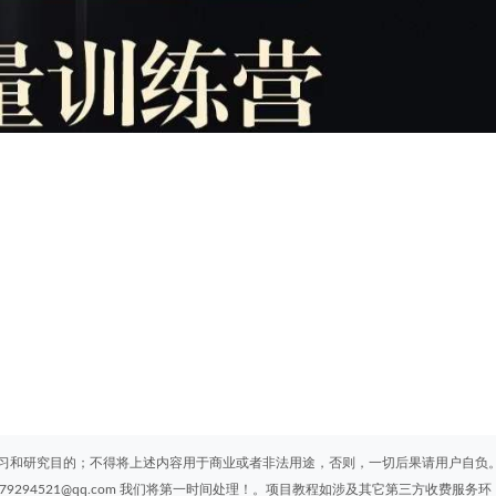
习和研究目的；不得将上述内容用于商业或者非法用途，否则，一切后果请用户自负
294521@qq.com 我们将第一时间处理！。项目教程如涉及其它第三方收费服务环