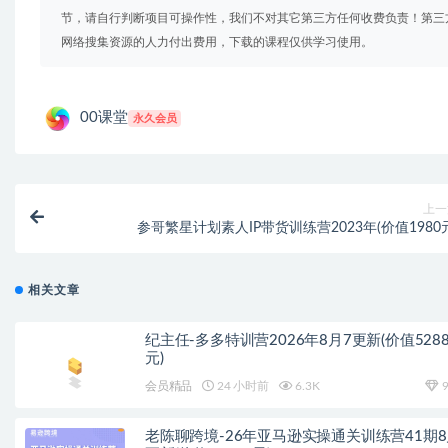
节，请自行判断项目可操作性，我们不对其它第三方任何收费负责！第三
网络搜集资源的人力付出费用，下载的课程仅供学习使用。
00课堂
永久会员
上一
参哥繁星计划素人IP带货训练营2023年(价值1980
相关文章
纪主任-多多特训营2026年8月7更新(价值528
元)
会员精品
24 小时前
6.3K
9
老陈聊跨境-26年亚马逊实操通关训练营41期