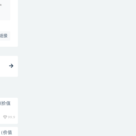
户
链接
(价值
99.9
新（价值