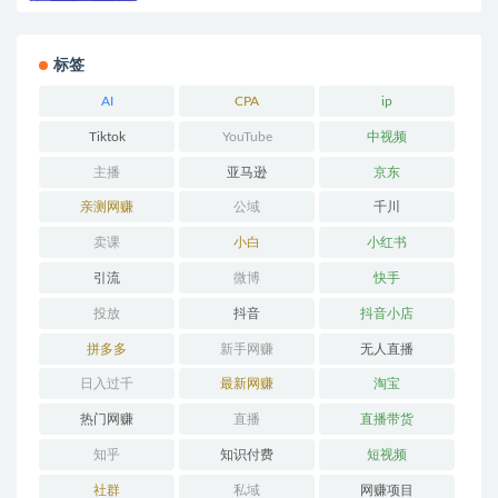
标签
AI
CPA
ip
Tiktok
YouTube
中视频
主播
亚马逊
京东
亲测网赚
公域
千川
卖课
小白
小红书
引流
微博
快手
投放
抖音
抖音小店
拼多多
新手网赚
无人直播
日入过千
最新网赚
淘宝
热门网赚
直播
直播带货
知乎
知识付费
短视频
社群
私域
网赚项目