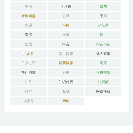
主播
亚马逊
京东
亲测网赚
公域
千川
卖课
小白
小红书
引流
微博
快手
投放
抖音
抖音小店
拼多多
新手网赚
无人直播
日入过千
最新网赚
淘宝
热门网赚
直播
直播带货
知乎
知识付费
短视频
社群
私域
网赚项目
视频号
闲鱼