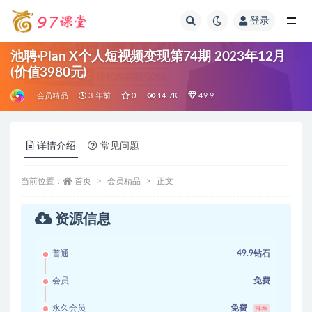
登录
全部
池聘·Plan X个人短视频变现第74期 2023年12月
(价值3980元)
会员精品
3 年前
0
14.7K
49.9
详情介绍
常见问题
当前位置：
首页
会员精品
正文
资源信息
普通
49.9钻石
会员
免费
永久会员
免费
推荐