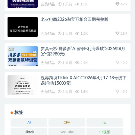
会员精品
1 天前
1.5K
49.9
老火电商2026淘宝万相台四期完整版
会员精品
1 天前
1.5K
29.9
贾真云杉·拼多多“AI智创+利润爆破”2026年8月
(价值3980元)
会员精品
1 天前
2.1K
49.9
视界跨境TikTok X AIGC2026年4月17-18号线下
课(价值15000元)
会员精品
2 天前
1.8K
49.9
标签
AI
CPA
ip
Tiktok
YouTube
中视频