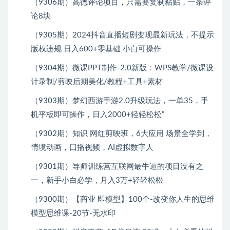
（9306期）高德评论项目，只需要复制粘贴，一条评
论8块
（9305期）2024抖音直播短剧变现最新玩法，不提示
版权违规 日入600+零基础 小白可操作
（9304期）微课PPT制作-2.0新版：WPS教学/微课设
计录制/剪映后期美化/教程+工具+素材
（9303期）梦幻西游手游2.0升级玩法，一单35，手
机平板即可操作，日入2000+轻轻松松”
（9302期）知识 网红剪映班，6大应用 场景全学到，
情境动画，囗播视频，AI虚拟数字人
（9301期）导师训练营互联网最牛逼的项目没有之
一，新手小白必学，月入3万+轻轻松松
（9300期）【商业 即模型】100个-改变你人生的思维
模型思维课-20节-无水印