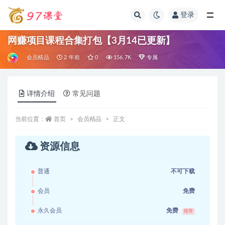
登录
全部
网赚项目课程合集打包【3月14已更新】
会员精品
2 年前
0
156.7K
专属
详情介绍
常见问题
当前位置：
首页
会员精品
正文
资源信息
普通
不可下载
会员
免费
永久会员
免费
推荐