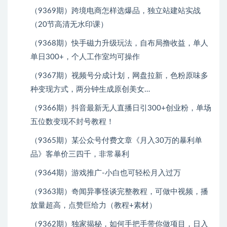
（9369期）跨境电商怎样选爆品，独立站建站实战
（20节高清无水印课）
（9368期）快手磁力升级玩法，自布局撸收益，单人
单日300+，个人工作室均可操作
（9367期）视频号分成计划，网盘拉新，色粉原味多
种变现方式，两分钟生成原创美女…
（9366期）抖音最新无人直播日引300+创业粉，单场
五位数变现不封号教程！
（9365期）某公众号付费文章《月入30万的暴利单
品》客单价三四千，非常暴利
（9364期）游戏推广-小白也可轻松月入过万
（9363期）奇闻异事怪谈完整教程，可做中视频，播
放量超高，点赞巨给力（教程+素材）
（9362期）独家揭秘，如何手把手带你做项目，日入