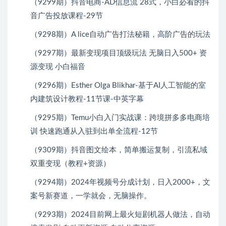
（9299期）抖音电商-AD信息流 28式，小白必看的抖
音广告投放课程-29节
（9298期）A lice自动广告打法秘籍，高阶广告的玩法
（9297期）最新变现项目顶级玩法 无脑日入500+ 资
源变现 小白福音
（9296期）Esther Olga Blikhar-基于AI人工智能的室
内建筑设计教程-11节课-中英字幕
（9295期）Temu小白入门实战课：跨境拼多多电商培
训 快速跑通从入驻到出单全流程-12节
（9309期）抖音图文绘本，简单搬运复制，引流私域
双重变现（教程+资源）
（9294期）2024年视频号分成计划，日入2000+，文
案号新赛道，一学就会，无脑操作。
（9293期）2024目前网上最火短剧机器人做法，自动