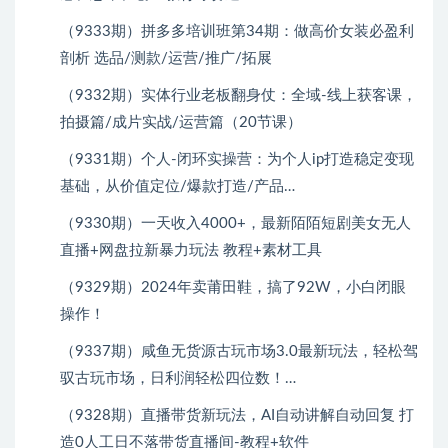
（9333期）拼多多培训班第34期：做高价女装必盈利
剖析 选品/测款/运营/推广/拓展
（9332期）实体行业老板翻身仗：全域-线上获客课，
拍摄篇/成片实战/运营篇（20节课）
（9331期）个人-闭环实操营：为个人ip打造稳定变现
基础，从价值定位/爆款打造/产品…
（9330期）一天收入4000+，最新陌陌短剧美女无人
直播+网盘拉新暴力玩法 教程+素材工具
（9329期）2024年卖莆田鞋，搞了92W，小白闭眼
操作！
（9337期）咸鱼无货源古玩市场3.0最新玩法，轻松驾
驭古玩市场，日利润轻松四位数！…
（9328期）直播带货新玩法，AI自动讲解自动回复 打
造0人工日不落带货直播间-教程+软件