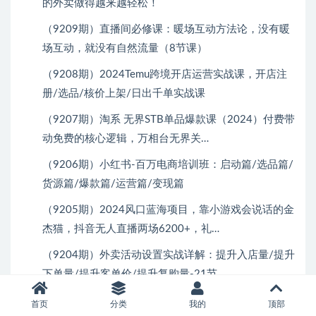
的外卖做得越来越轻松！
（9209期）直播间必修课：暖场互动方法论，没有暖
场互动，就没有自然流量（8节课）
（9208期）2024Temu跨境开店运营实战课，开店注
册/选品/核价上架/日出千单实战课
（9207期）淘系 无界STB单品爆款课（2024）付费带
动免费的核心逻辑，万相台无界关…
（9206期）小红书-百万电商培训班：启动篇/选品篇/
货源篇/爆款篇/运营篇/变现篇
（9205期）2024风口蓝海项目，靠小游戏会说话的金
杰猫，抖音无人直播两场6200+，礼…
（9204期）外卖活动设置实战详解：提升入店量/提升
下单量/提升客单价/提升复购量-21节
（9203期）小红书达人矩阵变现营 第3期，找对标，
首页
分类
我的
顶部