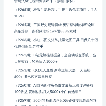
套玩法全过程给你讲出来（教程+素材）
（9265期）极致引流教程，手把手教你卖项目，月入
10W+
（9264期）三国野史翻译剪辑 英语翻译刷爆评论区
条条爆款一条视频涨粉1w+附888G素材
（9263期）小红书图文矩阵批量做图工具!日做几十万
张原创图,矩阵帮手
（9262期）B站无脑挂机掘金，全自动成交系统，当
天见收益，轻松日入1000＋
（9261期）QQ无人直播 新赛道新玩法 一天轻松
500+ 腾讯官方流量扶持
（9260期）AI自动创作头条爆文最新玩法 1W播放
100收益 复制粘贴月入5000+小白首选项目
（9259期）2024导师训练营6.0超硬核变现最高的项