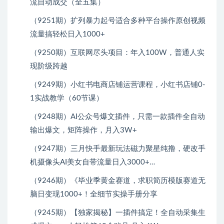
流自动成交（全五集）
（9251期）扩列暴力起号适合多种平台操作原创视频
流量搞轻松日入1000+
（9250期）互联网尽头项目：年入100W，普通人实
现阶级跨越
（9249期）小红书电商店铺运营课程，小红书店铺0-
1实战教学（60节课）
（9248期）AI公众号爆文插件，只需一款插件全自动
输出爆文，矩阵操作，月入3W+
（9247期）三月快手最新玩法磁力聚星纯撸，硬改手
机摄像头AI美女自带流量日入3000+…
（9246期）《毕业季黄金赛道，求职简历模版赛道无
脑日变现1000+！全细节实操手册分享
（9245期）【独家揭秘】一插件搞定！全自动采集生