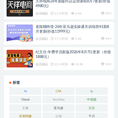
天祥电商26年新版抖店运营课程8月7更新(价值
4980元)
会员精品
13 小时前
3.4K
99.9
老陈聊跨境-26年亚马逊实操通关训练营41期8
月更新(价值11999元)
会员精品
17 小时前
1.6K
99.9
纪主任-年费学员新版2026年8月7日更新（价值
1888元）
会员精品
21 小时前
13.9K
99.9
标签
AI
CPA
ip
Tiktok
YouTube
中视频
主播
亚马逊
京东
亲测网赚
公域
千川