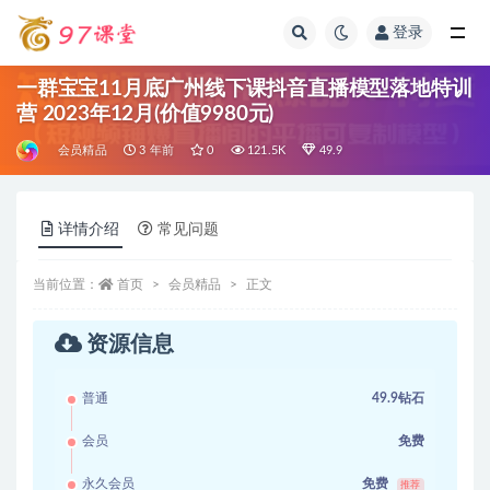
登录
全部
一群宝宝11月底广州线下课抖音直播模型落地特训
营 2023年12月(价值9980元)
会员精品
3 年前
0
121.5K
49.9
详情介绍
常见问题
当前位置：
首页
会员精品
正文
资源信息
普通
49.9钻石
会员
免费
永久会员
免费
推荐