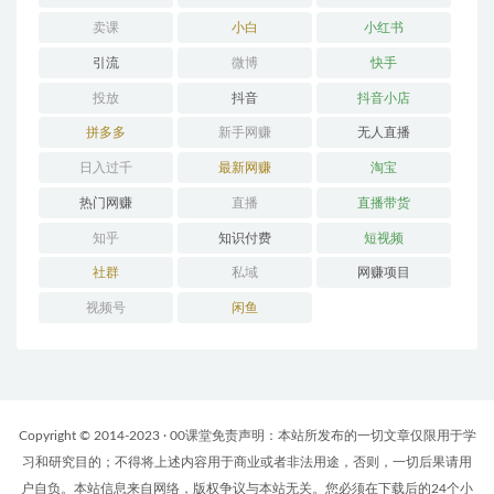
卖课
小白
小红书
引流
微博
快手
投放
抖音
抖音小店
拼多多
新手网赚
无人直播
日入过千
最新网赚
淘宝
热门网赚
直播
直播带货
知乎
知识付费
短视频
社群
私域
网赚项目
视频号
闲鱼
Copyright © 2014-2023 · 00课堂免责声明：本站所发布的一切文章仅限用于学
习和研究目的；不得将上述内容用于商业或者非法用途，否则，一切后果请用
户自负。本站信息来自网络，版权争议与本站无关。您必须在下载后的24个小