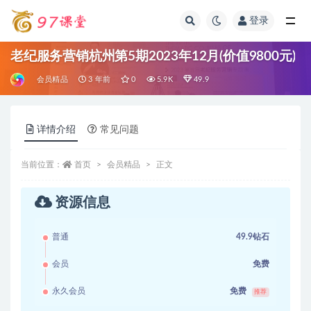
登录
全部
老纪服务营销杭州第5期2023年12月(价值9800元)
会员精品
3 年前
0
5.9K
49.9
详情介绍
常见问题
当前位置：
首页
会员精品
正文
资源信息
普通
49.9钻石
会员
免费
永久会员
免费
推荐