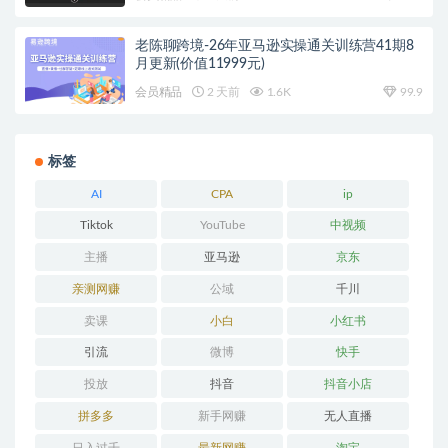
老陈聊跨境-26年亚马逊实操通关训练营41期8
月更新(价值11999元)
会员精品
2 天前
1.6K
99.9
标签
AI
CPA
ip
Tiktok
YouTube
中视频
主播
亚马逊
京东
亲测网赚
公域
千川
卖课
小白
小红书
引流
微博
快手
投放
抖音
抖音小店
拼多多
新手网赚
无人直播
日入过千
最新网赚
淘宝