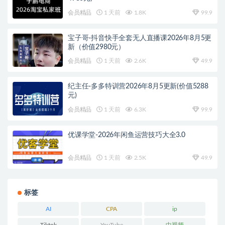
会员精品
1 天前
1.8K
99.9
宝子哥-抖音快手全套无人直播课2026年8月5更
新（价值2980元）
会员精品
1 天前
2.6K
49.9
纪主任-多多特训营2026年8月5更新(价值5288
元)
会员精品
1 天前
6.3K
99.9
优课学堂-2026年闲鱼运营技巧大全3.0
会员精品
1 天前
2.5K
49.9
标签
AI
CPA
ip