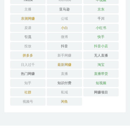
Tiktok
YouTube
中视频
主播
亚马逊
京东
亲测网赚
公域
千川
卖课
小白
小红书
引流
微博
快手
投放
抖音
抖音小店
拼多多
新手网赚
无人直播
日入过千
最新网赚
淘宝
热门网赚
直播
直播带货
知乎
知识付费
短视频
社群
私域
网赚项目
视频号
闲鱼