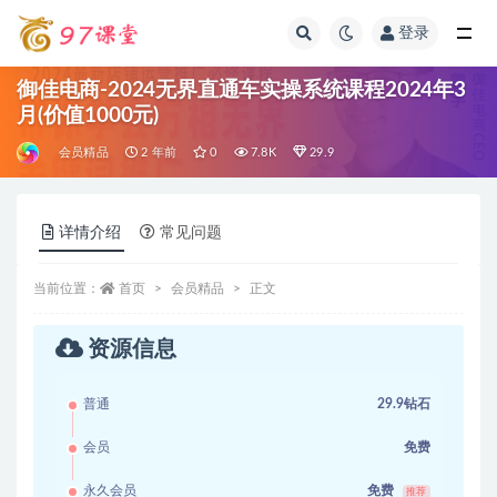
登录
全部
御佳电商-2024无界直通车实操系统课程2024年3
月(价值1000元)
会员精品
2 年前
0
7.8K
29.9
详情介绍
常见问题
当前位置：
首页
会员精品
正文
资源信息
普通
29.9钻石
会员
免费
永久会员
免费
推荐