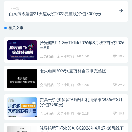
下一篇
白凤淘系运营21天速成班2023完整版(价值5000元)
相关文章
拾光船8月1-3号TikTok2026年8月线下课资2026
年8月
会员精品
6 小时前
1.5K
49.9
老火电商2026淘宝万相台四期完整版
会员精品
7 小时前
1.5K
29.9
贾真云杉·拼多多“AI智创+利润爆破”2026年8月
(价值3980元)
会员精品
7 小时前
2.1K
49.9
视界跨境TikTok X AIGC2026年4月17-18号线下