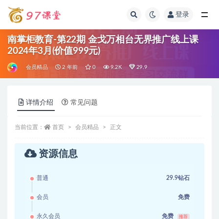
登录
全部
南掌柜教育-第22期 金戈万相台无界推广线上课
2024年3月(价值999元)
会员精品
2 年前
0
9.2K
29.9
详情介绍
常见问题
当前位置：
首页
会员精品
正文
资源信息
普通
29.9钻石
会员
免费
永久会员
免费
推荐