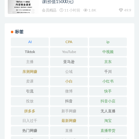
课(价值15000元)
会员精品
11 小时前
1.8K
49.9
标签
AI
CPA
ip
Tiktok
YouTube
中视频
主播
亚马逊
京东
亲测网赚
公域
千川
卖课
小白
小红书
引流
微博
快手
投放
抖音
抖音小店
拼多多
新手网赚
无人直播
日入过千
最新网赚
淘宝
热门网赚
直播
直播带货