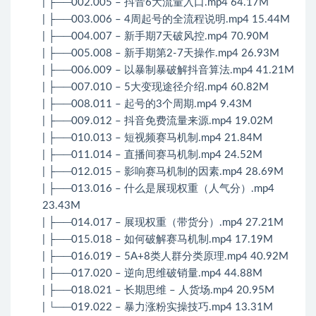
| ├──002.005 – 抖音6大流量入口.mp4 64.17M
| ├──003.006 – 4周起号的全流程说明.mp4 15.44M
| ├──004.007 – 新手期7天破风控.mp4 70.90M
| ├──005.008 – 新手期第2-7天操作.mp4 26.93M
| ├──006.009 – 以暴制暴破解抖音算法.mp4 41.21M
| ├──007.010 – 5大变现途径介绍.mp4 60.82M
| ├──008.011 – 起号的3个周期.mp4 9.43M
| ├──009.012 – 抖音免费流量来源.mp4 19.02M
| ├──010.013 – 短视频赛马机制.mp4 21.84M
| ├──011.014 – 直播间赛马机制.mp4 24.52M
| ├──012.015 – 影响赛马机制的因素.mp4 28.69M
| ├──013.016 – 什么是展现权重（人气分）.mp4
23.43M
| ├──014.017 – 展现权重（带货分）.mp4 27.21M
| ├──015.018 – 如何破解赛马机制.mp4 17.19M
| ├──016.019 – 5A+8类人群分类原理.mp4 40.92M
| ├──017.020 – 逆向思维破销量.mp4 44.88M
| ├──018.021 – 长期思维 – 人货场.mp4 20.95M
| └──019.022 – 暴力涨粉实操技巧.mp4 13.31M