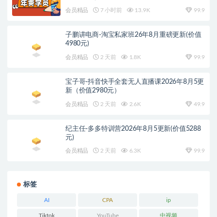
会员精品
7 小时前
13.9K
99.9
子鹏讲电商-淘宝私家班26年8月重磅更新(价值
4980元)
会员精品
2 天前
1.8K
99.9
宝子哥-抖音快手全套无人直播课2026年8月5更
新（价值2980元）
会员精品
2 天前
2.6K
49.9
纪主任-多多特训营2026年8月5更新(价值5288
元)
会员精品
2 天前
6.3K
99.9
标签
AI
CPA
ip
Tiktok
YouTube
中视频