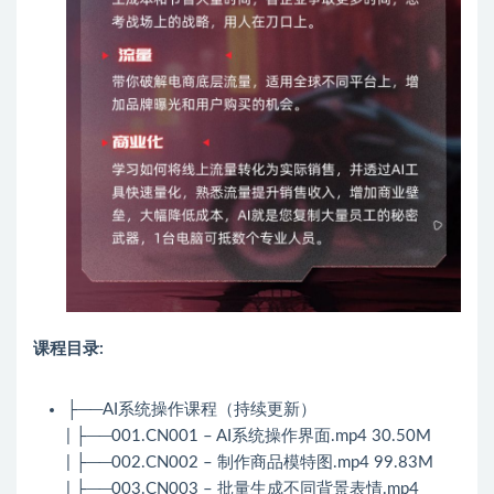
课程目录:
├──AI系统操作课程（持续更新）
| ├──001.CN001 – AI系统操作界面.mp4 30.50M
| ├──002.CN002 – 制作商品模特图.mp4 99.83M
| ├──003.CN003 – 批量生成不同背景表情.mp4