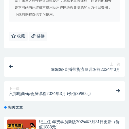
责！第三方软件也请谨慎使用，本站不出售课程，你支付的积分
是本网站的运维成本费用及用户网络搜集资源的人力付出费用，
下载的课程仅供学习使用。
收藏
链接
上一篇
陈婉婉-直播带货流量训练营2024年3月
下一篇
六邦电商vip会员课程2024年3月 (价值3980元)
相关文章
纪主任-年费学员新版2026年7月31日更新（价
值1888元）