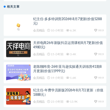
相关文章
纪主任-多多特训营2026年8月7更新(价值5288
元)
会员精品
10 小时前
6.3K
99.9
天祥电商26年新版抖店运营课程8月7更新(价值
4980元)
会员精品
15 小时前
3.4K
99.9
老陈聊跨境-26年亚马逊实操通关训练营41期8
月更新(价值11999元)
会员精品
19 小时前
1.6K
99.9
纪主任-年费学员新版2026年8月7日更新（价值
1888元）
会员精品
23 小时前
13.9K
99.9