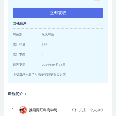
立即获取
其他信息
有效期
永久有效
累计销量
999
累计下载
4
最近更新
2024年04月16日
下载遇到问题？可联系客服或留言反馈
课程简介：