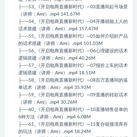
├──53_《开启电商直播新时代》—03直播间起号场景
（讲师：Ami）.mp4 141.67M
├──54_《开启电商直播新时代》—04开播就能上人的
话术搭建（讲师：Ami）.mp4 157.47M
├──55_《开启电商直播新时代》—05如何介绍好产品
的话术搭建（讲师：Ami）.mp4 101.03M
├──56_《开启电商直播新时代》—06心理建设的话术
逻辑搭建（讲师：Ami）.mp4 40.26M
├──57_《开启电商直播新时代》—07报价上车的话术
逻辑搭建（讲师：Ami）.mp4 18.51M
├──58_《开启电商直播新时代》—08百万直播间的逼
单话术（讲师：Ami）.mp4 35.92M
├──59_《开启电商直播新时代》—09直播的转款话术
（讲师：Ami）.mp4 30.26M
├──60_《开启电商直播新时代》—10直播销售促单的
6种方法（讲师：Ami）.mp4 6.08M
├──61_《开启电商直播新时代》—11复合链接清库存
的玩法（讲师：Ami）.mp4 18.24M