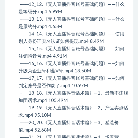
├──12_12.《无人直播抖音账号基础问题》——什么
是等级分.mp4 6.99M
├──13_13.《无人直播抖音账号基础问题》——什么
是履约分.mp4 4.65M
├──14_14.《无人直播抖音账号基础问题》——使用
别人身份证实名认证如何提现.mp4 8.49M
├──15_15.《无人直播抖音账号基础问题》——如何
注销抖音号.mp4 4.91M
├──16_16.《无人直播抖音账号基础问题》——如何
升级为企业号和蓝V号.mp4 18.50M
├──17_17.《无人直播抖音账号基础问题》——如何
判定账号是否作废了.mp4 10.97M
├──18_18.《无人直播抖音话术篇》—1、最新不违规
加团话术.mp4 105.49M
├──19_19.《无人直播抖音话术篇》—2、产品卖点话
术.mp4 95.10M
├──20_20.《无人直播抖音话术篇》—3、塑造价
值.mp4 52.68M
├──21_21.《无人直播抖音话术篇》—4、场景营