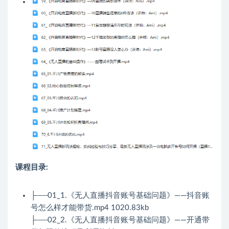
课程目录:
├──01_1.《无人直播抖音账号基础问题》——抖音账
号怎么样才能带货.mp4 1020.83kb
├──02_2.《无人直播抖音账号基础问题》——开通带