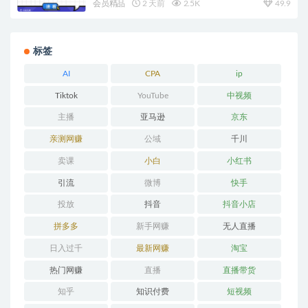
会员精品
2 天前
2.5K
49.9
标签
AI
CPA
ip
Tiktok
YouTube
中视频
主播
亚马逊
京东
亲测网赚
公域
千川
卖课
小白
小红书
引流
微博
快手
投放
抖音
抖音小店
拼多多
新手网赚
无人直播
日入过千
最新网赚
淘宝
热门网赚
直播
直播带货
知乎
知识付费
短视频