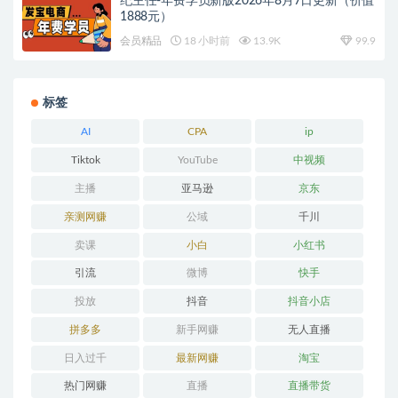
纪主任-年费学员新版2026年8月7日更新（价值
1888元）
会员精品
18 小时前
13.9K
99.9
标签
AI
CPA
ip
Tiktok
YouTube
中视频
主播
亚马逊
京东
亲测网赚
公域
千川
卖课
小白
小红书
引流
微博
快手
投放
抖音
抖音小店
拼多多
新手网赚
无人直播
日入过千
最新网赚
淘宝
热门网赚
直播
直播带货