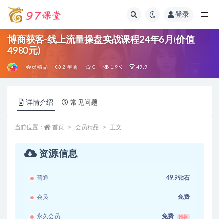
登录
全部
博商获客-线上流量操盘实战课程24年6月(价值
4980元)
会员精品
2 年前
0
1.9K
49.9
详情介绍
常见问题
当前位置：
首页
会员精品
正文
资源信息
普通
49.9钻石
会员
免费
永久会员
免费
推荐