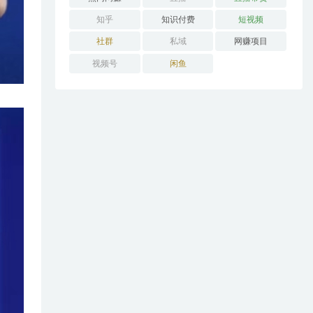
知乎
知识付费
短视频
社群
私域
网赚项目
视频号
闲鱼