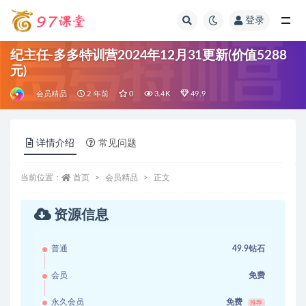
登录
全部
纪主任-多多特训营2024年12月31更新(价值5288
元)
会员精品
2 年前
0
3.4K
49.9
详情介绍
常见问题
当前位置：
首页
会员精品
正文
资源信息
普通
49.9钻石
会员
免费
永久会员
免费
推荐