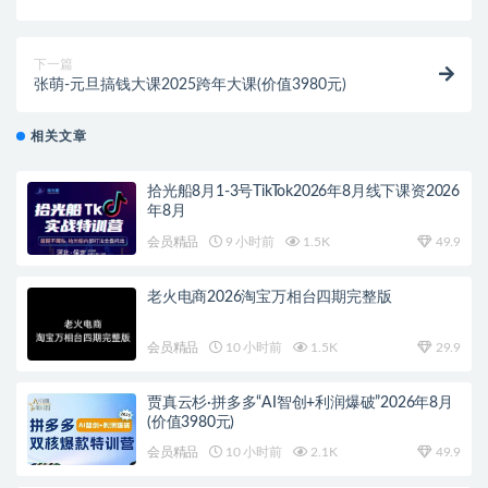
下一篇
张萌-元旦搞钱大课2025跨年大课(价值3980元)
相关文章
拾光船8月1-3号TikTok2026年8月线下课资2026
年8月
会员精品
9 小时前
1.5K
49.9
老火电商2026淘宝万相台四期完整版
会员精品
10 小时前
1.5K
29.9
贾真云杉·拼多多“AI智创+利润爆破”2026年8月
(价值3980元)
会员精品
10 小时前
2.1K
49.9