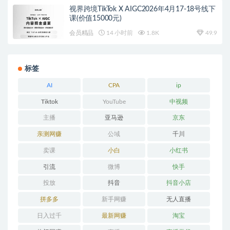
视界跨境TikTok X AIGC2026年4月17-18号线下
课(价值15000元)
会员精品
14 小时前
1.8K
49.9
标签
AI
CPA
ip
Tiktok
YouTube
中视频
主播
亚马逊
京东
亲测网赚
公域
千川
卖课
小白
小红书
引流
微博
快手
投放
抖音
抖音小店
拼多多
新手网赚
无人直播
日入过千
最新网赚
淘宝