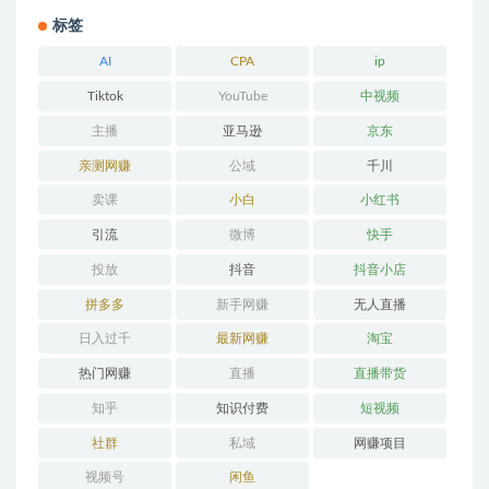
标签
AI
CPA
ip
Tiktok
YouTube
中视频
主播
亚马逊
京东
亲测网赚
公域
千川
卖课
小白
小红书
引流
微博
快手
投放
抖音
抖音小店
拼多多
新手网赚
无人直播
日入过千
最新网赚
淘宝
热门网赚
直播
直播带货
知乎
知识付费
短视频
社群
私域
网赚项目
视频号
闲鱼