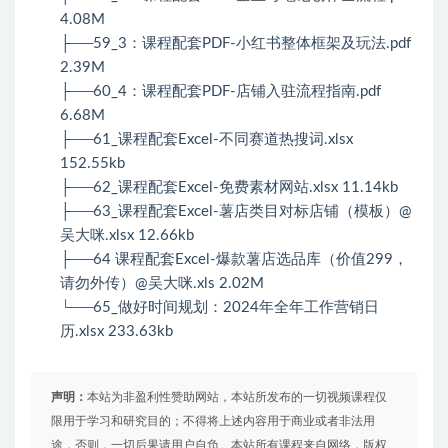
4.08M
├──59_3：课程配套PDF-小红书整体框架及玩法.pdf
2.39M
├──60_4：课程配套PDF-店铺入驻流程指南.pdf
6.68M
├──61_课程配套Excel-不同赛道热搜词.xlsx
152.55kb
├──62_课程配套Excel-免费素材网站.xlsx 11.14kb
├──63_课程配套Excel-薯店类目对标店铺（模板）@
吴大咪.xlsx 12.66kb
├──64 课程配套Excel-爆款薯店选品库（价值299，
请勿外传）@吴大咪.xls 2.02M
└──65_做好时间规划：2024年全年工作营销日
历.xlsx 233.63kb
声明：
本站为非盈利性赞助网站，本站所发布的一切视频课程仅
限用于学习和研究目的；不得将上述内容用于商业或者非法用
途，否则，一切后果请用户自负。本站所有课程来自网络，版权