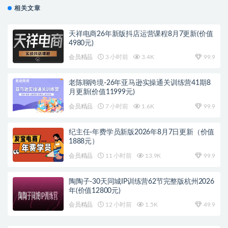
相关文章
天祥电商26年新版抖店运营课程8月7更新(价值
4980元)
会员精品
3 小时前
3.4K
99.9
老陈聊跨境-26年亚马逊实操通关训练营41期8
月更新(价值11999元)
会员精品
7 小时前
1.6K
99.9
纪主任-年费学员新版2026年8月7日更新（价值
1888元）
会员精品
11 小时前
13.9K
99.9
陶陶子-30天同城IP训练营62节完整版杭州2026
年(价值12800元)
会员精品
12 小时前
1.5K
49.9