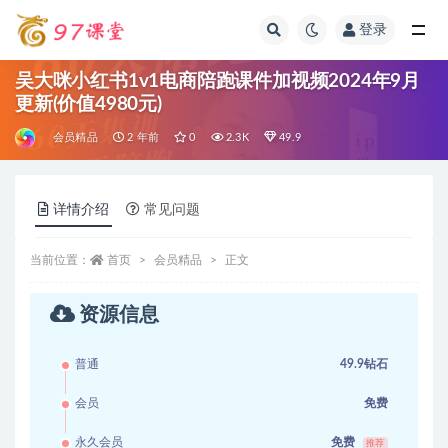
登录
全部
吴大咪小红书1v1电商陪跑课件加视频2024年9月
更新(价值4980元)
会员精品
2 年前
0
2.3K
49.9
详情介绍
常见问题
当前位置：
首页
会员精品
正文
资源信息
普通
49.9钻石
会员
免费
永久会员
免费
推荐