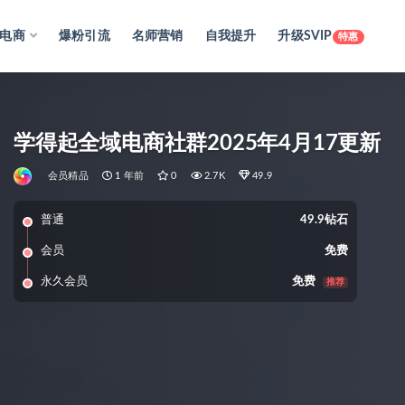
电商
爆粉引流
名师营销
自我提升
升级SVIP
特惠
学得起全域电商社群2025年4月17更新
会员精品
1 年前
0
2.7K
49.9
普通
49.9钻石
会员
免费
永久会员
免费
推荐