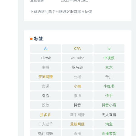
最近更新
2025年04月18日
下载遇到问题？可联系客服或留言反馈
标签
AI
CPA
ip
Tiktok
YouTube
中视频
主播
亚马逊
京东
亲测网赚
公域
千川
卖课
小白
小红书
引流
微博
快手
投放
抖音
抖音小店
拼多多
新手网赚
无人直播
日入过千
最新网赚
淘宝
热门网赚
直播
直播带货