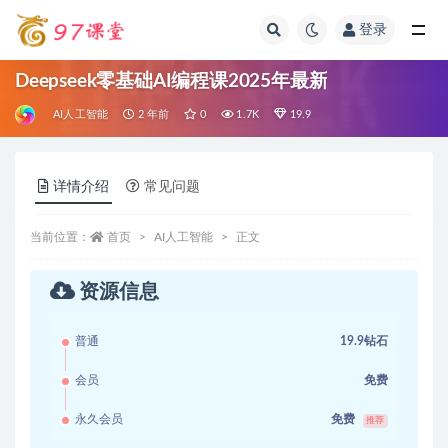
登录
全部
Deepseek零基础AI编程课2025年最新
AI人工智能
2 年前
0
1.7K
19.9
详情介绍
常见问题
当前位置：
首页
AI人工智能
正文
资源信息
普通
19.9钻石
会员
免费
永久会员
免费
推荐