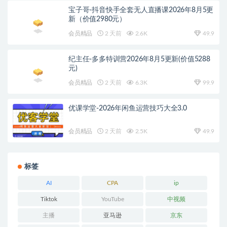
宝子哥-抖音快手全套无人直播课2026年8月5更
新（价值2980元）
会员精品
2 天前
2.6K
49.9
纪主任-多多特训营2026年8月5更新(价值5288
元)
会员精品
2 天前
6.3K
99.9
优课学堂-2026年闲鱼运营技巧大全3.0
会员精品
2 天前
2.5K
49.9
标签
AI
CPA
ip
Tiktok
YouTube
中视频
主播
亚马逊
京东