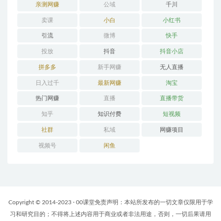
亲测网赚
公域
千川
卖课
小白
小红书
引流
微博
快手
投放
抖音
抖音小店
拼多多
新手网赚
无人直播
日入过千
最新网赚
淘宝
热门网赚
直播
直播带货
知乎
知识付费
短视频
社群
私域
网赚项目
视频号
闲鱼
Copyright © 2014-2023 · 00课堂免责声明：本站所发布的一切文章仅限用于学
习和研究目的；不得将上述内容用于商业或者非法用途，否则，一切后果请用