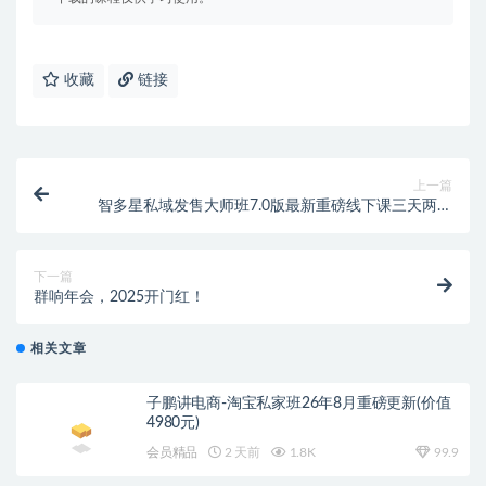
收藏
链接
上一篇
智多星私域发售大师班7.0版最新重磅线下课三天两夜
笔记包(价值29800元)
下一篇
群响年会，2025开门红！
相关文章
子鹏讲电商-淘宝私家班26年8月重磅更新(价值
4980元)
会员精品
2 天前
1.8K
99.9