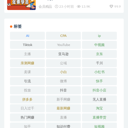
会员精品
23 小时前
13.9K
99.9
标签
AI
CPA
ip
Tiktok
YouTube
中视频
主播
亚马逊
京东
亲测网赚
公域
千川
卖课
小白
小红书
引流
微博
快手
投放
抖音
抖音小店
拼多多
新手网赚
无人直播
日入过千
最新网赚
淘宝
热门网赚
直播
直播带货
知乎
知识付费
短视频