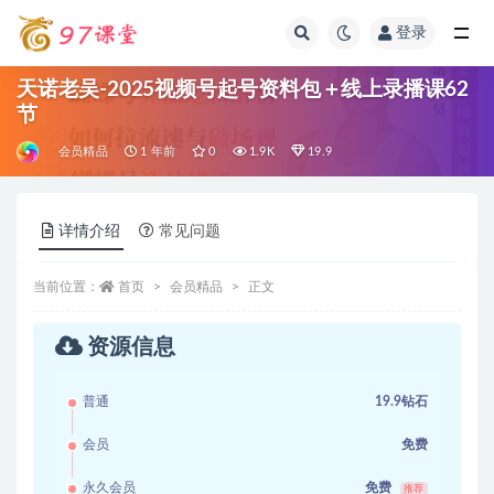
登录
全部
天诺老吴-2025视频号起号资料包＋线上录播课62
节
会员精品
1 年前
0
1.9K
19.9
详情介绍
常见问题
当前位置：
首页
会员精品
正文
资源信息
普通
19.9钻石
会员
免费
永久会员
免费
推荐