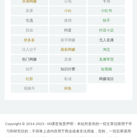
亲测网赚
公域
千川
卖课
小白
小红书
引流
微博
快手
投放
抖音
抖音小店
拼多多
新手网赚
无人直播
日入过千
最新网赚
淘宝
热门网赚
直播
直播带货
知乎
知识付费
短视频
社群
私域
网赚项目
视频号
闲鱼
Copyright © 2014-2023 · 00课堂免责声明：本站所发布的一切文章仅限用于学
习和研究目的；不得将上述内容用于商业或者非法用途，否则，一切后果请用