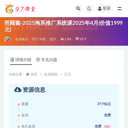
登录
全部
照顾酱-2025淘系推广系统课2025年4月(价值1999
元)
会员精品
1 年前
0
1.8K
29.9
详情介绍
常见问题
当前位置：
首页
会员精品
正文
资源信息
普通
29.9钻石
会员
免费
永久会员
免费
推荐