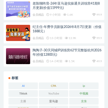
老陈聊跨境-26年亚马逊实操通关训练营41期8
月更新(价值11999元)
会员精品
9 小时前
1.6K
99.9
纪主任-年费学员新版2026年8月7日更新（价值
1888元）
会员精品
13 小时前
13.9K
99.9
陶陶子-30天同城IP训练营62节完整版杭州2026
年(价值12800元)
会员精品
14 小时前
1.5K
49.9
标签
AI
CPA
ip
Tiktok
YouTube
中视频
主播
亚马逊
京东