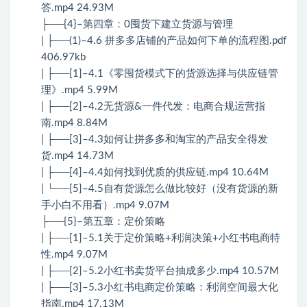
答.mp4 24.93M
├──{4}–第四章：0囤货下建立货源与管理
| ├──(1)–4.6 拼多多店铺的产品如何下单的流程图.pdf
406.97kb
| ├──[1]–4.1《零囤货模式下的货源选择与供应链管
理》.mp4 5.99M
| ├──[2]–4.2无货源&一件代发：电商合规运营指
南.mp4 8.84M
| ├──[3]–4.3如何让拼多多和淘宝的产品安全得发
货.mp4 14.73M
| ├──[4]–4.4如何找到优质的供应链.mp4 10.64M
| └──[5]–4.5自有货源怎么做比较好（没有货源的新
手小白不用看）.mp4 9.07M
├──{5}–第五章：定价策略
| ├──[1]–5.1关于定价策略+利润决策+小红书电商特
性.mp4 9.07M
| ├──[2]–5.2小红书卖货平台抽成多少.mp4 10.57M
| ├──[3]–5.3小红书电商定价策略：利润空间最大化
指南.mp4 17.13M