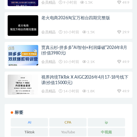
会员精品
9 小时前
1.5K
49.9
老火电商2026淘宝万相台四期完整版
会员精品
10 小时前
1.5K
29.9
贾真云杉·拼多多“AI智创+利润爆破”2026年8月
(价值3980元)
会员精品
10 小时前
2.1K
49.9
视界跨境TikTok X AIGC2026年4月17-18号线下
课(价值15000元)
会员精品
14 小时前
1.8K
49.9
标签
AI
CPA
ip
Tiktok
YouTube
中视频