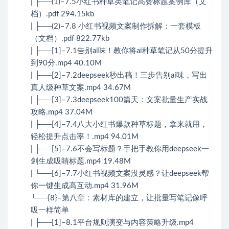
| ├──(1)–7.5小红书种草类笔记高赞标题案例库（文
档）.pdf 294.15kb
| ├──(2)–7.8 小红书视频文案制作拆解：一套模板
（文档）.pdf 822.77kb
| ├──[1]–7.1告别ai味！教你将ai种草笔记从50分提升
到90分.mp4 40.10M
| ├──[2]–7.2deepseek秒出稿！三步告别ai味，写出
真人级种草文案.mp4 34.67M
| ├──[3]–7.3deepseek100篇天：文案批量生产实战
攻略.mp4 37.04M
| ├──[4]–7.4八大小红书爆款种草标题，拿来就用，
轻松提升点击率！.mp4 94.01M
| ├──[5]–7.6不会写标题？手把手教你用deepseek一
剑生成吸睛标题.mp4 19.48M
| └──[6]–7.7小红书视频文案没灵感？让deepseek帮
你一键生成高互动.mp4 31.96M
└──{8}–第八章：素材库的建立，让批量写笔记像呼
吸一样简单
| ├──[1]–8.1平台规则演变与内容策略升级.mp4