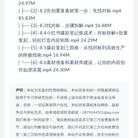
24.97M
| ├──[2]–8.2告别重复素材第一步：先找对标.mp4
85.83M
| ├──[3]–8.3找对标，步骤拆解.mp4 16.88M
| ├──[4]–8.4小红书爆款笔记炼成术：对标拆解+批量
复刻，轻松打造内容矩阵.mp4 24.29M
| ├──[5]–8.5爆款复刻三部曲：从找对标到高效生产
的终极指南.mp4 16.94M
| └──[6]–8.6素材准备和素材库建设，让你的内容创
作如虎添翼.mp4 24.30M
声明：
本站为非盈利性赞助网站，本站所发布的一切视频课程仅
限用于学习和研究目的；不得将上述内容用于商业或者非法用
途，否则，一切后果请用户自负。本站所有课程来自网络，版权
争议与本站无关。如有侵权请联系邮箱：2879294521@qq.com
我们将第一时间处理！。项目教程如涉及其它第三方收费服务环
节，请自行判断项目可操作性，我们不对其它第三方任何收费负
责！第三方软件也请谨慎使用，本站不出售课程，你支付的积分