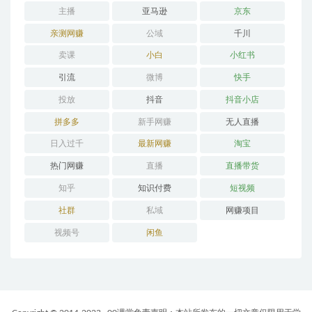
主播
亚马逊
京东
亲测网赚
公域
千川
卖课
小白
小红书
引流
微博
快手
投放
抖音
抖音小店
拼多多
新手网赚
无人直播
日入过千
最新网赚
淘宝
热门网赚
直播
直播带货
知乎
知识付费
短视频
社群
私域
网赚项目
视频号
闲鱼