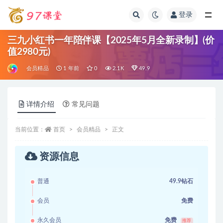
登录
全部
三九小红书一年陪伴课【2025年5月全新录制】(价
值2980元)
会员精品
1 年前
0
2.1K
49.9
详情介绍
常见问题
当前位置：
首页
会员精品
正文
资源信息
普通
49.9钻石
会员
免费
永久会员
免费
推荐