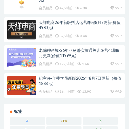
元)
会员精品
4 小时前
6.3K
99.9
天祥电商26年新版抖店运营课程8月7更新(价值
4980元)
会员精品
8 小时前
3.4K
99.9
老陈聊跨境-26年亚马逊实操通关训练营41期8
月更新(价值11999元)
会员精品
12 小时前
1.6K
99.9
纪主任-年费学员新版2026年8月7日更新（价值
1888元）
会员精品
16 小时前
13.9K
99.9
标签
AI
CPA
ip