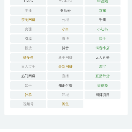
Tiktok
YouTube
中视频
主播
亚马逊
京东
亲测网赚
公域
千川
卖课
小白
小红书
引流
微博
快手
投放
抖音
抖音小店
拼多多
新手网赚
无人直播
日入过千
最新网赚
淘宝
热门网赚
直播
直播带货
知乎
知识付费
短视频
社群
私域
网赚项目
视频号
闲鱼