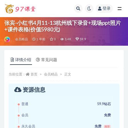
登录
全部
张宾-小红书4月11-13杭州线下录音+现场ppt照片
+课件表格(价值5980元)
会员精品
1 年前
0
3.4K
59.9
详情介绍
常见问题
当前位置：
首页
会员精品
正文
资源信息
普通
59.9钻石
会员
免费
永久会员
免费
推荐