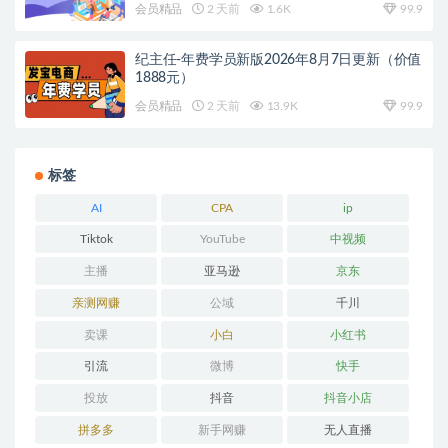
会员精品
2 天前
1.6K
99.9
纪主任-年费学员新版2026年8月7日更新（价值
1888元）
会员精品
2 天前
13.9K
99.9
标签
AI
CPA
ip
Tiktok
YouTube
中视频
主播
亚马逊
京东
亲测网赚
公域
千川
卖课
小白
小红书
引流
微博
快手
投放
抖音
抖音小店
拼多多
新手网赚
无人直播