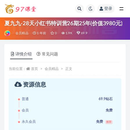
登录
全部
夏九九-28天小红书特训营26期25年(价值3980元)
会员精品
1 年前
0
1.9K
69.9
详情介绍
常见问题
当前位置：
首页
会员精品
正文
资源信息
普通
69.9钻石
会员
免费
永久会员
免费
推荐