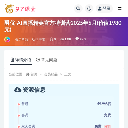
登录
全部
爵优-AI直播精英官方特训营2025年5月(价值1980
元)
会员精品
1 年前
0
1.8K
49.9
详情介绍
常见问题
当前位置：
首页
会员精品
正文
资源信息
普通
49.9钻石
会员
免费
永久会员
免费
推荐