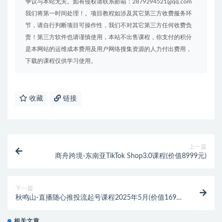
争议与本站无关。如有侵权请联系邮箱：2879294521@qq.com
我们将第一时间处理！。项目教程如涉及其它第三方收费服务环
节，请自行判断项目可操作性，我们不对其它第三方任何收费负
责！第三方软件也请谨慎使用，本站不出售课程，你支付的积分
是本网站的运维成本费用及用户网络搜集资源的人力付出费用，
下载的课程仅供学习使用。
收藏
链接
上一篇
商舟跨境-东南亚TikTok Shop3.0课程(价值8999元)
下一篇
秋鸣山-直播随心推投流起号课程2025年5月(价值1699
元)
相关文章