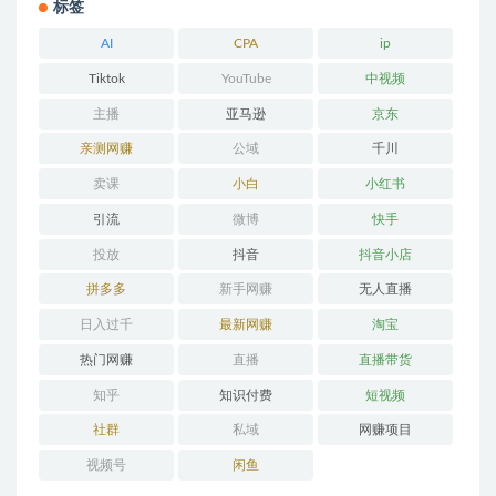
标签
AI
CPA
ip
Tiktok
YouTube
中视频
主播
亚马逊
京东
亲测网赚
公域
千川
卖课
小白
小红书
引流
微博
快手
投放
抖音
抖音小店
拼多多
新手网赚
无人直播
日入过千
最新网赚
淘宝
热门网赚
直播
直播带货
知乎
知识付费
短视频
社群
私域
网赚项目
视频号
闲鱼