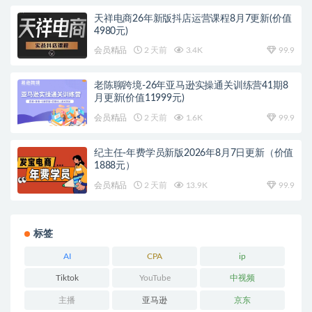
天祥电商26年新版抖店运营课程8月7更新(价值
4980元)
会员精品
2 天前
3.4K
99.9
老陈聊跨境-26年亚马逊实操通关训练营41期8
月更新(价值11999元)
会员精品
2 天前
1.6K
99.9
纪主任-年费学员新版2026年8月7日更新（价值
1888元）
会员精品
2 天前
13.9K
99.9
标签
AI
CPA
ip
Tiktok
YouTube
中视频
主播
亚马逊
京东