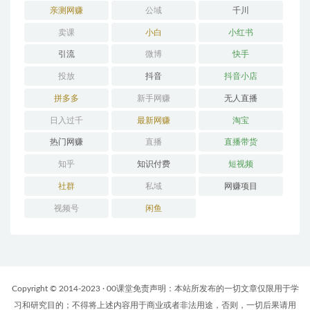
亲测网赚
公域
千川
卖课
小白
小红书
引流
微博
快手
投放
抖音
抖音小店
拼多多
新手网赚
无人直播
日入过千
最新网赚
淘宝
热门网赚
直播
直播带货
知乎
知识付费
短视频
社群
私域
网赚项目
视频号
闲鱼
Copyright © 2014-2023 · 00课堂免责声明：本站所发布的一切文章仅限用于学
习和研究目的；不得将上述内容用于商业或者非法用途，否则，一切后果请用