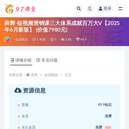
登录
全部
薛辉-短视频营销课三大体系成就百万大V【2025
年6月新版】 (价值7980元)
会员精品
1 年前
0
2.8K
49.9
详情介绍
常见问题
当前位置：
首页
会员精品
正文
资源信息
普通
49.9钻石
会员
免费
永久会员
免费
推荐