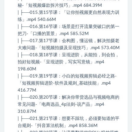
秘-「短视频爆款拆片技巧」.mp4 684.39M
| ├──015.第15节课：「让你拍视频更自然表现力训
练」.mp4 540.66M
| ├──016.第16节课：场景是打开流量突破口的第一
把刀-「口播的置景」.mp4 585.52M
| ├──017.第17节课：会构图，懂运镜，解决拍摄老
大难问题-「短视频拍摄及呈现技巧」.mp4 573.40M
| ├──018.第18节课：呈现进阶，从能拍，到会拍，
拍好短视频-「呈现进阶，写实写意镜」.mp4
198.60M
| ├──019.第19节课：小白的短视频剪辑必经之路-
「短视频剪辑进阶-软件及规则_基础技能」.mp4
416.77M
| ├──020.第20节课：解决你带货选品与视频电商的
常见问题-「电商选品_4p法则-说产品」.mp4
310.87M
| ├──021.第21节课：想要不踩坑，必须要知道的平
台规则-「抖音算法机制」.mp4 858.36M