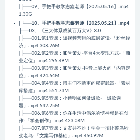
| ├──09、手把手教学志鑫老师【2025.05.16】.mp4
1.30G
| └──10、手把手教学志鑫老师【2025.05.21】.mp4
├──03、《三大体系成就百万大V》3.0
| ├──001.第1节课：短视频营销的底层逻辑-「粉丝经
济」.mp4 308.26M
| ├──002.第2节课：账号策划-平台4大变现方式-「商
业定位」.mp4 295.49M
| ├──003.第3节课：账号策划-抖音上能火的「内容定
位」.mp4 424.64M
| ├──004.第4节课：博主们不断更的秘密武器-「素材
库搭建」.mp4 551.73M
| ├──005.第5节课：小透明如何做爆款-「爆款选
题」.mp4 542.25M
| ├──006.第6节课：你在生活中偶尔的愣神就是在创
作-「学会创作」.mp4 423.08M
| ├──007.第7节课：文案并不难！学会一招让菜鸟秒
变老鸟-「文案写作基础」.mp4 450.92M