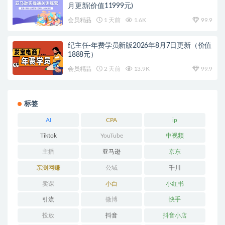
月更新(价值11999元)
会员精品
1 天前
1.6K
99.9
纪主任-年费学员新版2026年8月7日更新（价值
1888元）
会员精品
2 天前
13.9K
99.9
标签
AI
CPA
ip
Tiktok
YouTube
中视频
主播
亚马逊
京东
亲测网赚
公域
千川
卖课
小白
小红书
引流
微博
快手
投放
抖音
抖音小店