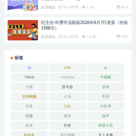
会员精品
20 小时前
1.6K
99.9
纪主任-年费学员新版2026年8月7日更新（价值
1888元）
会员精品
24 小时前
13.9K
99.9
标签
AI
CPA
ip
Tiktok
YouTube
中视频
主播
亚马逊
京东
亲测网赚
公域
千川
卖课
小白
小红书
引流
微博
快手
投放
抖音
抖音小店
拼多多
新手网赚
无人直播