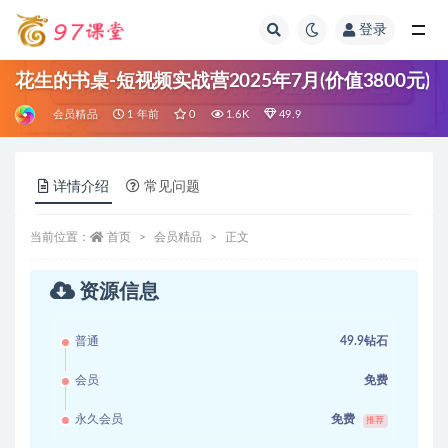
登录
全部
花生的书桌-短视频实战营2025年7月(价值3800元)
会员精品
1 年前
0
1.6K
49.9
详情介绍
常见问题
当前位置：
首页
会员精品
正文
资源信息
普通
49.9钻石
会员
免费
永久会员
免费
推荐