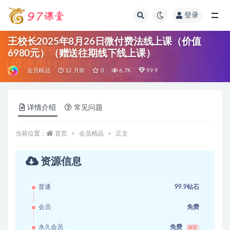
登录
全部
王校长2025年8月26日微付费法线上课（价值
6980元）（赠送往期线下线上课）
会员精品
12 月前
0
6.7K
99.9
详情介绍
常见问题
当前位置：
首页
会员精品
正文
资源信息
普通
99.9钻石
会员
免费
永久会员
免费
推荐