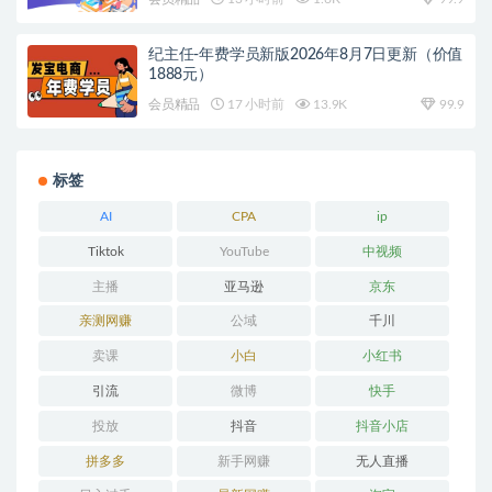
纪主任-年费学员新版2026年8月7日更新（价值
1888元）
会员精品
17 小时前
13.9K
99.9
标签
AI
CPA
ip
Tiktok
YouTube
中视频
主播
亚马逊
京东
亲测网赚
公域
千川
卖课
小白
小红书
引流
微博
快手
投放
抖音
抖音小店
拼多多
新手网赚
无人直播