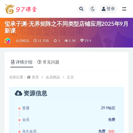
登录
全部
玺承子渊-无界矩阵之不同类型店铺应用2025年9月
新课
会员精品
11 月前
1
1.5K
29.9
详情介绍
常见问题
当前位置：
首页
会员精品
正文
资源信息
普通
29.9钻石
会员
免费
永久会员
免费
推荐