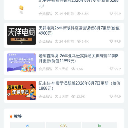
纪主任-多多特训营2026年8月7更新(价值5288
元)
会员精品
19 小时前
6.3K
99.9
天祥电商26年新版抖店运营课程8月7更新(价值
4980元)
会员精品
24 小时前
3.4K
99.9
老陈聊跨境-26年亚马逊实操通关训练营41期8
月更新(价值11999元)
会员精品
1 天前
1.6K
99.9
纪主任-年费学员新版2026年8月7日更新（价值
1888元）
会员精品
1 天前
13.9K
99.9
标签
AI
CPA
ip