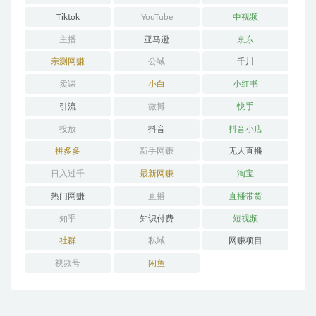
Tiktok
YouTube
中视频
主播
亚马逊
京东
亲测网赚
公域
千川
卖课
小白
小红书
引流
微博
快手
投放
抖音
抖音小店
拼多多
新手网赚
无人直播
日入过千
最新网赚
淘宝
热门网赚
直播
直播带货
知乎
知识付费
短视频
社群
私域
网赚项目
视频号
闲鱼