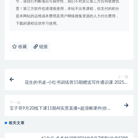
节，请自行判断项目可操作性，我们不对其它第三方任何收费负
责！第三方软件也请谨慎使用，本站不出售课程，你支付的积分
是本网站的运维成本费用及用户网络搜集资源的人力付出费用，
下载的课程仅供学习使用。
收藏
链接
上一篇
花生的书桌-小红书训练营15期赠送写作通识课 2025年
(价值3980元)
下一篇
宝子哥9月20线下课11期AI实景直播+超清晰课件(价值
5000元)
相关文章